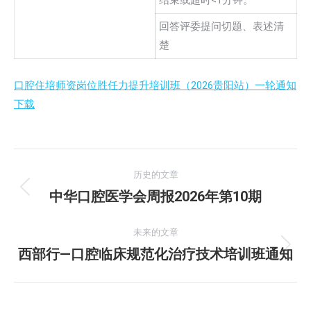
结束或超时<1分钟。
回答评委提问切题、表述清
楚
口腔住培师资岗位胜任力提升培训班（2026贵阳站）一轮通知
下载
文
历史的文章
章
中华口腔医学会周报2026年第10期
历
史
导
的
未来的文章
航
文
西部行—口腔临床规范化治疗技术培训班通知
未
章：
来
的
文