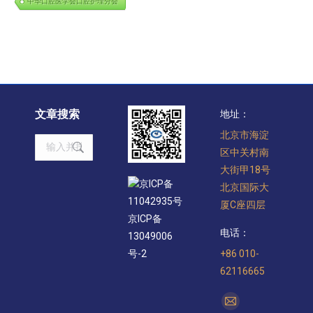
中华口腔医学会口腔护理分会
文章搜索
地址：
北京市海淀
Search:
区中关村南
大街甲18号
京ICP备
北京国际大
11042935号
厦C座四层
京ICP备
电话：
13049006
+86 010-
号-2
62116665
找到我们：
Mail