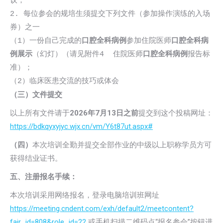
议；
2. 每位参会的规培生须提交下列文件（参加操作演练的入场
券）之一
（1）一份自己完成的
口腔全科病例
参加住院医师
口腔全科病
例展示
（幻灯）（请见附件4  住院医师
口腔全科病例
报告标
准）；
（2）临床医患交流的技巧或体会
（三）文件提交
以上所有文件请于
2026
年7月13日之前
提交到这个投稿网址：
https://bdkqyxyjyc.wjx.cn/vm/Y6t87ut.aspx#
（四）
本次培训全勤并提交全部作业的中级以上职称学员方可
获得结业证书。
五、注册报名手续：
本次培训采用网络报名，登录电脑培训班网址
https://meeting.cndent.com/exh/default2/meetcontent?
fair_id=808&role_id=22
或手机扫描二维码点“报名参会”按钮进