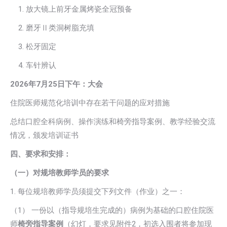
1. 放大镜上前牙金属烤瓷全冠预备
2. 磨牙Ⅱ类洞树脂充填
3. 松牙固定
4. 车针辨认
2026
年7月25日下午：大会
住院医师规范化培训中存在若干问题的应对措施
总结口腔全科病例、操作演练和椅旁指导案例、教学经验交流
情况，颁发培训证书
四、
要求和安排：
（一）对规培教师学员的要求
1. 每位规培教师学员须提交下列文件（作业）之一：
（1） 一份以（指导规培生完成的）病例为基础的口腔住院医
师
椅旁
指导
案例
（幻灯，要求见附件2，初选入围者将参加现