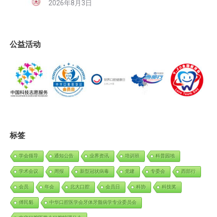
2026年8月3日
公益活动
标签
学会领导
通知公告
业界资讯
培训班
科普园地
学术会议
周报
新型冠状病毒
党建
专委会
西部行
会员
年会
北大口腔
会员日
科协
科技奖
傅民魁
中华口腔医学会牙体牙髓病学专业委员会