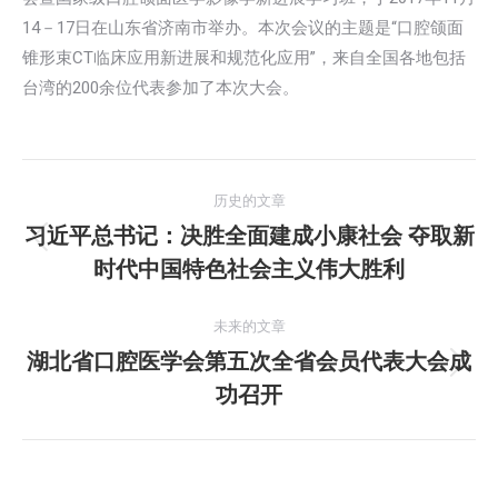
14－17日在山东省济南市举办。本次会议的主题是“口腔颌面
锥形束CT临床应用新进展和规范化应用”，来自全国各地包括
台湾的200余位代表参加了本次大会。
文
历史的文章
章
习近平总书记：决胜全面建成小康社会 夺取新
历
时代中国特色社会主义伟大胜利
导
史
的
航
未来的文章
文
湖北省口腔医学会第五次全省会员代表大会成
章：
未
功召开
来
的
文
章：