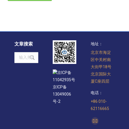
文章搜索
地址：
北京市海淀
Search:
区中关村南
大街甲18号
京ICP备
北京国际大
11042935号
厦C座四层
京ICP备
电话：
13049006
+86 010-
号-2
62116665
找到我们：
Mail