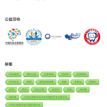
公益活动
标签
学会领导
通知公告
业界资讯
培训班
科普园地
学术会议
周报
新型冠状病毒
党建
专委会
西部行
会员
年会
北大口腔
会员日
科协
科技奖
傅民魁
中华口腔医学会牙体牙髓病学专业委员会
中华口腔医学会口腔护理分会