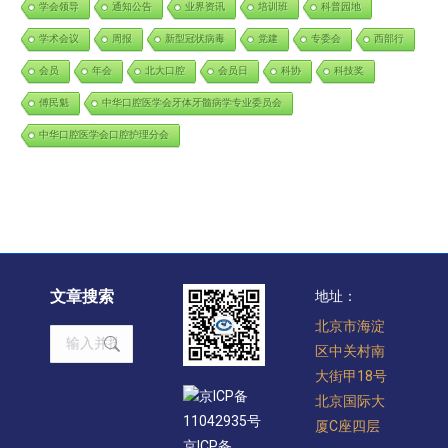
学会领导
通知公告
业界资讯
培训班
科普园地
学术会议
周报
新型冠状病毒
党建
专委会
西部行
会员
年会
北大口腔
会员日
科协
科技奖
傅民魁
中华口腔医学会牙体牙髓病学专业委员会
中华口腔医学会口腔护理分会
文章搜索
地址：
北京市海淀
Search:
区中关村南
大街甲18号
京ICP备
北京国际大
11042935号
厦C座四层
京ICP备