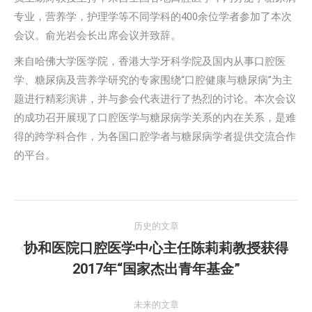
专业，营养学，护理学等不同学科的400余位学者参加了本次
会议。俞光岩会长出席会议并致辞。
来自哈佛大学医学院，香港大学牙科学院及国内从事口腔医
学、糖尿病及营养学研究的专家围绕“口腔健康与糖尿病”为主
题进行精彩演讲，并与参会代表进行了热烈的讨论。本次会议
的成功召开展现了口腔医学与糖尿病学关系的内在关系，是难
得的跨学科合作，为各国口腔学者与糖尿病学者提供交流合作
的平台。
文
历史的文章
章
协和医院口腔医学中心主任陈莉莉教授获得
历
2017年“国家杰出青年基金”
导
史
的
航
未来的文章