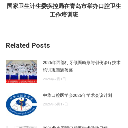
文
国家卫生计生委疾控局在青岛市举办口腔卫生
章：
未
工作培训班
来
的
文
章：
Related Posts
2026年西部行牙颌面畸形与创伤诊疗技术
培训班圆满落幕
2026年7月1日
中华口腔医学会2026年学术会议计划
2026年6月17日