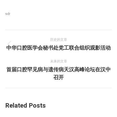
sdr
文
历史的文章
章
中华口腔医学会秘书处党工联合组织观影活动
历
史
导
的
未来的文章
航
文
首届口腔罕见病与遗传病天汉高峰论坛在汉中
未
章：
召开
来
的
文
章：
Related Posts