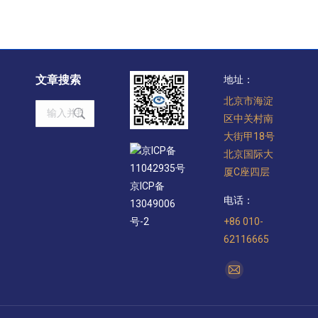
文章搜索
地址：
北京市海淀
Search:
区中关村南
大街甲18号
京ICP备
北京国际大
11042935号
厦C座四层
京ICP备
电话：
13049006
+86 010-
号-2
62116665
找到我们：
Mail
page
opens