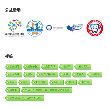
公益活动
标签
学会领导
通知公告
业界资讯
培训班
科普园地
学术会议
周报
新型冠状病毒
党建
专委会
西部行
会员
年会
北大口腔
会员日
科协
科技奖
傅民魁
中华口腔医学会牙体牙髓病学专业委员会
中华口腔医学会口腔护理分会