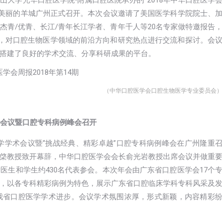
5日在美丽的羊城广州正式召开。本次会议邀请了美国医学科学院院士、
杰青/优青、长江/青年长江学者、青年千人等20名专家做特邀报告
堂，对口腔生物医学领域的前沿方向和研究热点进行交流和探讨。会
搭建了良好的学术交流、分享科研成果的平台。
（中华口腔医学会口腔生物医学专业委员会
术会议暨口腔专科病例峰会召开
医学学术会议暨“挑战经典、精彩卓越”口腔专科病例峰会在广州隆重
棨教授致开幕辞，中华口腔医学会会长俞光岩教授出席会议并做重
医生和学生约430名代表参会。本次年会由广东省口腔医学会17个
，以各专科精彩病例为特色，展示广东省口腔临床学科专科风采及
我省口腔医学学术进步。会议学术氛围浓厚，形式新颖，内容精彩