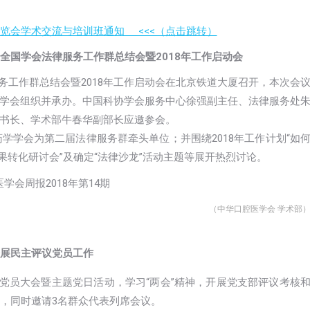
览会学术交流与培训班通知 <<<（点击跳转）
年度全国学会法律服务工作群总结会暨2018年工作启动会
律服务工作群总结会暨2018年工作启动会在北京铁道大厦召开，本次会
学会组织并承办。中国科协学会服务中心徐强副主任、法律服务处
书长、学术部牛春华副部长应邀参会。
药学学会为第二届法律服务群牵头单位；并围绕2018年工作计划“如
成果转化研讨会”及确定“法律沙龙”活动主题等展开热烈讨论。
（中华口腔医学会 学术部
展民主评议党员工作
召开党员大会暨主题党日活动，学习“两会”精神，开展党支部评议考核
动，同时邀请3名群众代表列席会议。