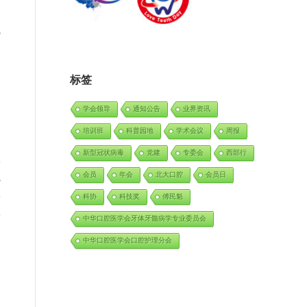
分
挑
标签
）
学会领导
通知公告
业界资讯
培训班
科普园地
学术会议
周报
新型冠状病毒
党建
专委会
西部行
医
会员
年会
北大口腔
会员日
泓
年
科协
科技奖
傅民魁
共
中华口腔医学会牙体牙髓病学专业委员会
中华口腔医学会口腔护理分会
）