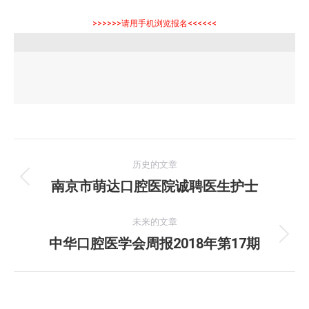
>>>>>>请用手机浏览报名<<<<<<
文
历史的文章
章
南京市萌达口腔医院诚聘医生护士
历
史
导
的
未来的文章
航
文
中华口腔医学会周报2018年第17期
未
章：
来
的
文