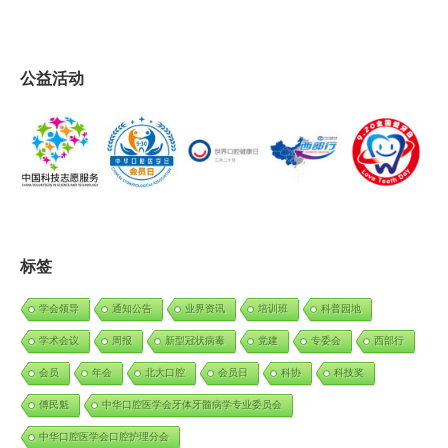
公益活动
标签
学会领导
通知公告
业界资讯
培训班
科普园地
学术会议
周报
新型冠状病毒
党建
专委会
西部行
会员
年会
北大口腔
会员日
科协
科技奖
傅民魁
中华口腔医学会牙体牙髓病学专业委员会
中华口腔医学会口腔护理分会