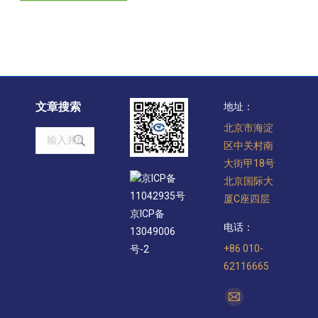
文章搜索
地址：
北京市海淀
Search:
区中关村南
大街甲18号
京ICP备
北京国际大
11042935号
厦C座四层
京ICP备
电话：
13049006
+86 010-
号-2
62116665
找到我们：
Mail