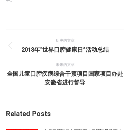
平。
文
历史的文章
章
2018年“世界口腔健康日”活动总结
历
史
导
的
未来的文章
航
文
全国儿童口腔疾病综合干预项目国家项目办赴
未
章：
安徽省进行督导
来
的
文
章：
Related Posts