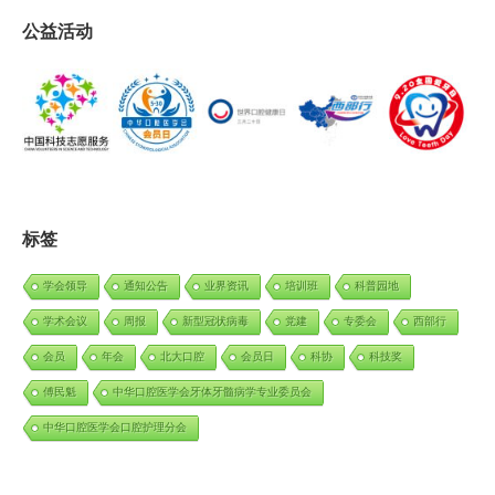
公益活动
标签
学会领导
通知公告
业界资讯
培训班
科普园地
学术会议
周报
新型冠状病毒
党建
专委会
西部行
会员
年会
北大口腔
会员日
科协
科技奖
傅民魁
中华口腔医学会牙体牙髓病学专业委员会
中华口腔医学会口腔护理分会