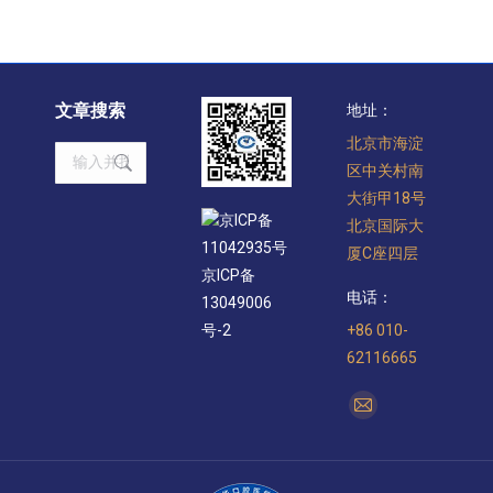
文章搜索
地址：
北京市海淀
Search:
区中关村南
大街甲18号
京ICP备
北京国际大
11042935号
厦C座四层
京ICP备
电话：
13049006
+86 010-
号-2
62116665
找到我们：
Mail
page
opens