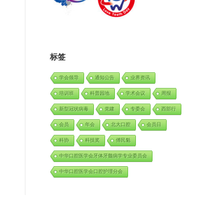
标签
学会领导
通知公告
业界资讯
培训班
科普园地
学术会议
周报
新型冠状病毒
党建
专委会
西部行
会员
年会
北大口腔
会员日
科协
科技奖
傅民魁
中华口腔医学会牙体牙髓病学专业委员会
中华口腔医学会口腔护理分会