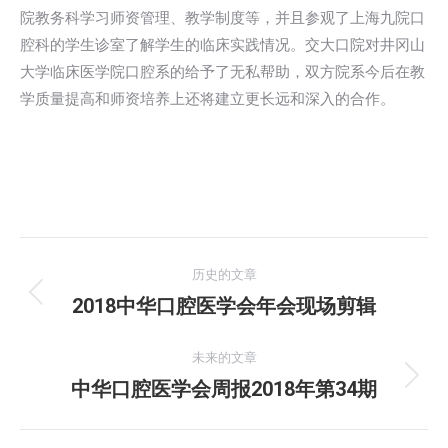
院教务科学习师资管理、教学制度等，并且参观了上海九院口
腔科的学生诊室了解学生的临床实践情况。交大口院对井冈山
大学临床医学院口腔系的给予了无私帮助，双方院系今后在教
学质量提高和师资培养上还将建立更长远和深入的合作。
文
历史的文章
章
2018中华口腔医学会年会现场剪辑
历
史
导
的
未来的文章
航
文
中华口腔医学会周报2018年第34期
未
章：
来
的