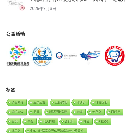
2026年8月3日
公益活动
标签
学会领导
通知公告
业界资讯
培训班
科普园地
学术会议
周报
新型冠状病毒
党建
专委会
西部行
会员
年会
北大口腔
会员日
科协
科技奖
傅民魁
中华口腔医学会牙体牙髓病学专业委员会