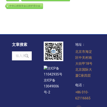
中华口腔医学会口腔护理分会
文章搜索
地址：
北京市海淀
Search:
区中关村南
大街甲18号
京ICP备
北京国际大
11042935号
厦C座四层
京ICP备
电话：
13049006
+86 010-
号-2
62116665