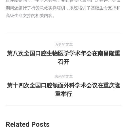
点评团提问，产生学术共鸣，受到参会代表的广泛好评。会议
期间还进行了椅旁急救实操培训，系统培训了基础生命支持和
高级生命支持的相关内容。
文
历史的文章
章
第八次全国口腔生物医学学术年会在南昌隆重
历
召开
导
史
的
航
未来的文章
文
第十四次全国口腔颌面外科学术会议在重庆隆
章：
未
重举行
来
的
文
章：
Related Posts