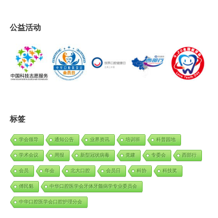
公益活动
标签
学会领导
通知公告
业界资讯
培训班
科普园地
学术会议
周报
新型冠状病毒
党建
专委会
西部行
会员
年会
北大口腔
会员日
科协
科技奖
傅民魁
中华口腔医学会牙体牙髓病学专业委员会
中华口腔医学会口腔护理分会