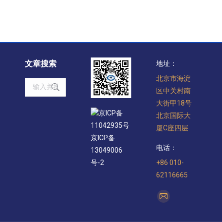
文章搜索
地址：
北京市海淀
Search:
区中关村南
大街甲18号
京ICP备
北京国际大
11042935号
厦C座四层
京ICP备
电话：
13049006
+86 010-
号-2
62116665
找到我们：
Mail
page