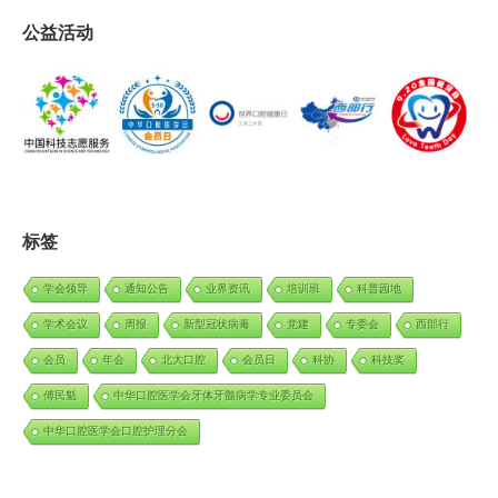
公益活动
标签
学会领导
通知公告
业界资讯
培训班
科普园地
学术会议
周报
新型冠状病毒
党建
专委会
西部行
会员
年会
北大口腔
会员日
科协
科技奖
傅民魁
中华口腔医学会牙体牙髓病学专业委员会
中华口腔医学会口腔护理分会