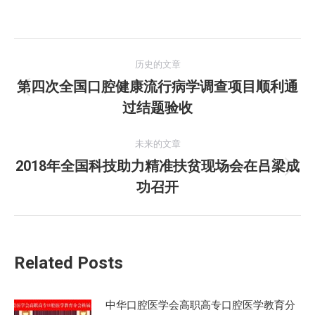
文
历史的文章
章
第四次全国口腔健康流行病学调查项目顺利通
历
过结题验收
导
史
的
航
未来的文章
文
2018年全国科技助力精准扶贫现场会在吕梁成
章：
未
功召开
来
的
文
章：
Related Posts
中华口腔医学会高职高专口腔医学教育分