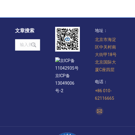
文章搜索
地址：
北京市海淀
Search:
区中关村南
大街甲18号
京ICP备
北京国际大
11042935号
厦C座四层
京ICP备
电话：
13049006
+86 010-
号-2
62116665
找到我们：
Mail
page
opens