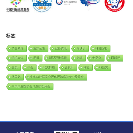
标签
学会领导
通知公告
业界资讯
培训班
科普园地
学术会议
周报
新型冠状病毒
党建
专委会
西部行
会员
年会
北大口腔
会员日
科协
科技奖
傅民魁
中华口腔医学会牙体牙髓病学专业委员会
中华口腔医学会口腔护理分会