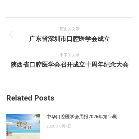
文
历史的文章
章
广东省深圳市口腔医学会成立
历
史
导
的
未来的文章
航
文
陕西省口腔医学会召开成立十周年纪念大会
未
章：
来
的
文
Related Posts
章：
中华口腔医学会周报2026年第15期
2026年8月4日