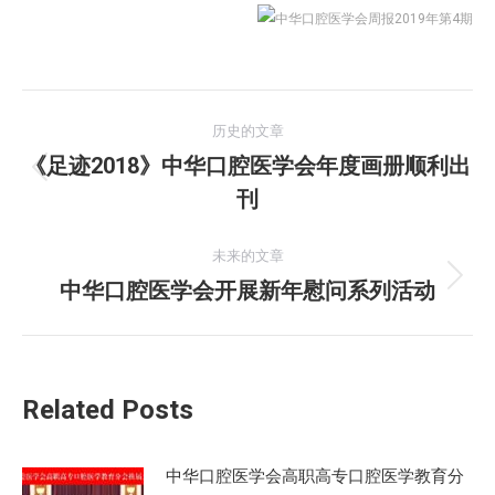
文
历史的文章
章
《足迹2018》中华口腔医学会年度画册顺利出
历
刊
导
史
的
航
未来的文章
文
中华口腔医学会开展新年慰问系列活动
未
章：
来
的
文
Related Posts
章：
中华口腔医学会高职高专口腔医学教育分