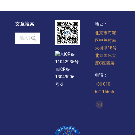
文章搜索
地址：
北京市海淀
Search:
区中关村南
大街甲18号
京ICP备
北京国际大
11042935号
厦C座四层
京ICP备
电话：
13049006
+86 010-
号-2
62116665
找到我们：
Mail
page
opens
in