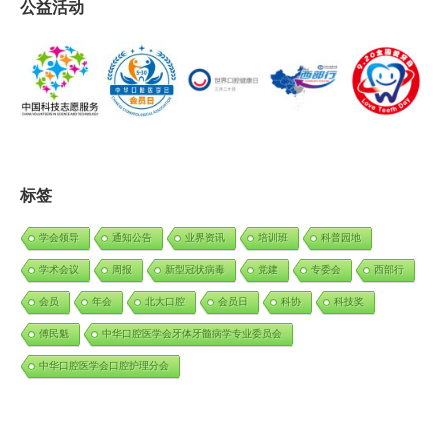
公益活动
标签
学会领导
通知公告
业界资讯
培训班
科普园地
学术会议
周报
新型冠状病毒
党建
专委会
西部行
会员
年会
北大口腔
会员日
科协
科技奖
傅民魁
中华口腔医学会牙体牙髓病学专业委员会
中华口腔医学会口腔护理分会