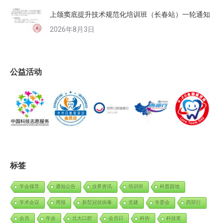
上颌窦底提升技术规范化培训班（长春站）一轮通知
2026年8月3日
公益活动
标签
学会领导
通知公告
业界资讯
培训班
科普园地
学术会议
周报
新型冠状病毒
党建
专委会
西部行
会员
年会
北大口腔
会员日
科协
科技奖