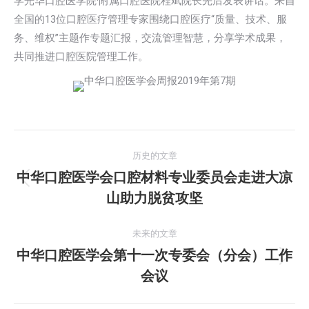
学光华口腔医学院·附属口腔医院程斌院长先后发表讲话。来自
全国的13位口腔医疗管理专家围绕口腔医疗“质量、技术、服
务、维权”主题作专题汇报，交流管理智慧，分享学术成果，
共同推进口腔医院管理工作。
文
历史的文章
章
中华口腔医学会口腔材料专业委员会走进大凉
历
山助力脱贫攻坚
导
史
的
航
未来的文章
文
中华口腔医学会第十一次专委会（分会）工作
章：
未
会议
来
的