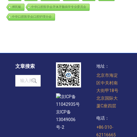
傅民魁
中华口腔医学会牙体牙髓病学专业委员会
中华口腔医学会口腔护理分会
文章搜索
地址：
北京市海淀
Search:
区中关村南
大街甲18号
京ICP备
北京国际大
11042935号
厦C座四层
京ICP备
电话：
13049006
+86 010-
号-2
62116665