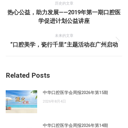
历史的文章
章
热心公益，助力发展——2019年第一期口腔医
历
学促进计划公益讲座
导
史
的
航
未来的文章
文
“口腔美学，瓷行千里”主题活动在广州启动
未
章：
来
的
文
Related Posts
章：
中华口腔医学会周报2026年第15期
2026年8月4日
中华口腔医学会周报2026年第14期