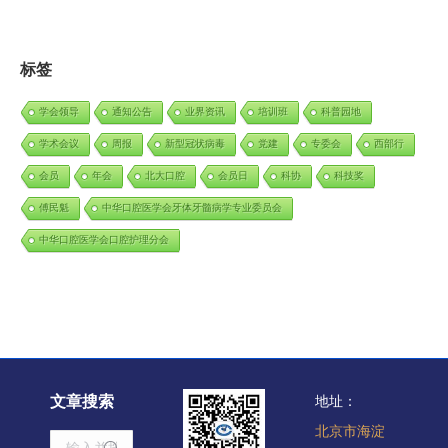
标签
学会领导
通知公告
业界资讯
培训班
科普园地
学术会议
周报
新型冠状病毒
党建
专委会
西部行
会员
年会
北大口腔
会员日
科协
科技奖
傅民魁
中华口腔医学会牙体牙髓病学专业委员会
中华口腔医学会口腔护理分会
文章搜索
地址：
北京市海淀
Search: