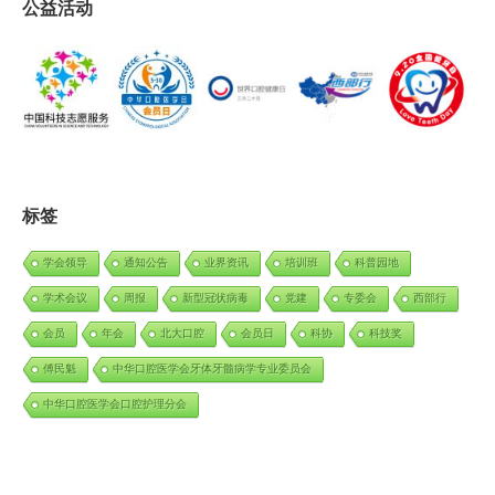
公益活动
标签
学会领导
通知公告
业界资讯
培训班
科普园地
学术会议
周报
新型冠状病毒
党建
专委会
西部行
会员
年会
北大口腔
会员日
科协
科技奖
傅民魁
中华口腔医学会牙体牙髓病学专业委员会
中华口腔医学会口腔护理分会