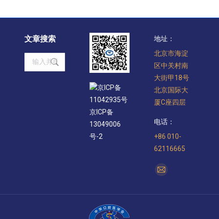
文章搜索
地址：
北京市海淀
Search:
区中关村南
大街甲18号
京ICP备
北京国际大
11042935号
厦C座四层
京ICP备
电话：
13049006
+86 010-
号-2
62116665
找到我们：
Mail
page
opens
in