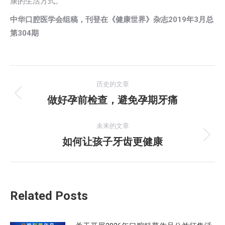
康的生活方式。
中华口腔医学会组稿，刊登在《健康世界》杂志
2019
年
3
月总
第
304
期
文
历史的文章
章
做好孕前检查，避免孕期牙痛
历
史
导
的
未来的文章
航
文
如何让孩子牙齿更健康
未
章：
来
的
文
Related Posts
章：