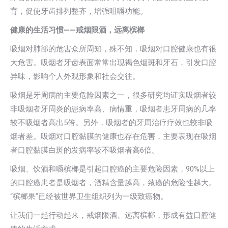
育，促使牙齿排列整齐，增强咀嚼功能。
健康的生活习惯
——
戒烟限酒，远离槟榔
吸烟对肺部的危害众所周知，殊不知，吸烟对口腔健康也有很
大危害。吸烟者牙齿表面常常出现褐色烟斑和牙石，引发口腔
异味，影响个人外观形象和社会交往。
吸烟是牙周病的主要危险因素之一，很多研究均证实吸烟者较
非吸烟者牙周炎的患病率高、病情重，吸烟者患牙周病的几率
较不吸烟者高出5倍。另外，吸烟者的牙周治疗疗效也较非吸
烟者差。吸烟对口腔黏膜的健康也存在危害，主要表现在吸烟
者口腔黏膜白斑的发病率较不吸烟者高6倍。
吸烟、饮酒和嚼槟榔是引起口腔癌的主要危险因素，90%以上
的口腔癌患者是吸烟者，酒精含量越高，致癌的危险性越大。
“槟榔果”已经被世界卫生组织列为一级致癌物。
让我们一起行动起来，戒烟限酒、远离槟榔，形成有益口腔健