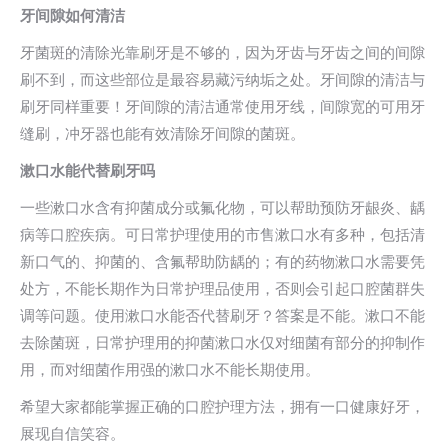
牙间隙如何清洁
牙菌斑的清除光靠刷牙是不够的，因为牙齿与牙齿之间的间隙
刷不到，而这些部位是最容易藏污纳垢之处。牙间隙的清洁与
刷牙同样重要！牙间隙的清洁通常使用牙线，间隙宽的可用牙
缝刷，冲牙器也能有效清除牙间隙的菌斑。
漱口水能代替刷牙吗
一些漱口水含有抑菌成分或氟化物，可以帮助预防牙龈炎、龋
病等口腔疾病。可日常护理使用的市售漱口水有多种，包括清
新口气的、抑菌的、含氟帮助防龋的；有的药物漱口水需要凭
处方，不能长期作为日常护理品使用，否则会引起口腔菌群失
调等问题。使用漱口水能否代替刷牙？答案是不能。漱口不能
去除菌斑，日常护理用的抑菌漱口水仅对细菌有部分的抑制作
用，而对细菌作用强的漱口水不能长期使用。
希望大家都能掌握正确的口腔护理方法，拥有一口健康好牙，
展现自信笑容。