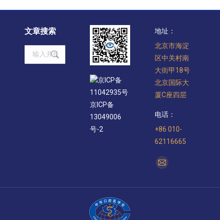
文章搜索
地址：
北京市海淀
Search:
区中关村南
大街甲18号
京ICP备
北京国际大
11042935号
厦C座四层
京ICP备
电话：
13049006
+86 010-
号-2
62116665
找到我们：
Mail
page
opens
in
new