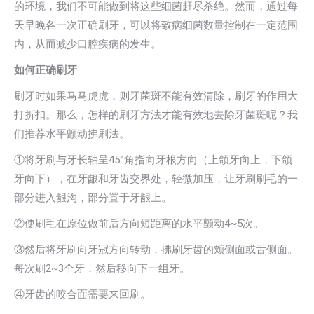
的环境，我们不可能做到将这些细菌赶尽杀绝。然而，通过每
天早晚各一次正确刷牙，可以将致病细菌数量控制在一定范围
内，从而减少口腔疾病的发生。
如何正确刷牙
刷牙时如果马马虎虎，则牙菌斑不能有效清除，刷牙的作用大
打折扣。那么，怎样的刷牙方法才能有效地去除牙菌斑呢？我
们推荐水平颤动拂刷法。
①将牙刷与牙长轴呈45°角指向牙根方向（上颌牙向上，下颌
牙向下），在牙龈和牙齿交界处，轻微加压，让牙刷刷毛的一
部分进入龈沟，部分置于牙龈上。
②使刷毛在原位做前后方向短距离的水平颤动4~5次。
③然后将牙刷向牙冠方向转动，拂刷牙齿的颊侧面或舌侧面。
每次刷2~3个牙，然后移向下一组牙。
④牙齿的咬合面需要来回刷。