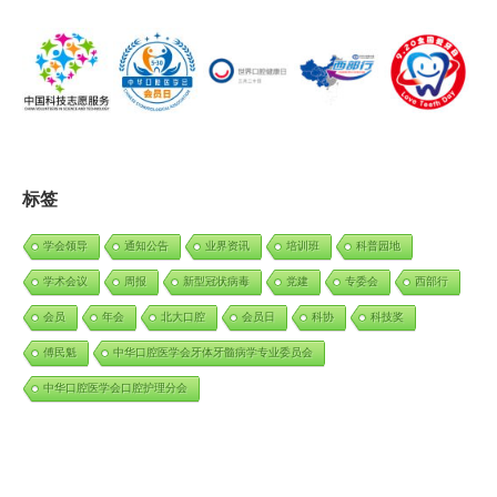
标签
学会领导
通知公告
业界资讯
培训班
科普园地
学术会议
周报
新型冠状病毒
党建
专委会
西部行
会员
年会
北大口腔
会员日
科协
科技奖
傅民魁
中华口腔医学会牙体牙髓病学专业委员会
中华口腔医学会口腔护理分会