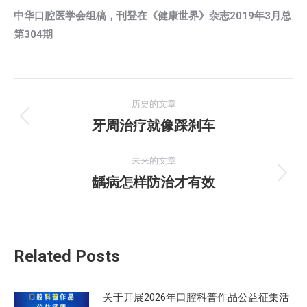
中华口腔医学会组稿，刊登在《健康世界》杂志2019年3月总
第304期
文
历史的文章
章
牙周治疗就像踩刹车
历
史
导
的
未来的文章
航
文
龋病怎样防治才有效
未
章：
来
的
文
Related Posts
章：
关于开展2026年口腔科普作品公益征集活