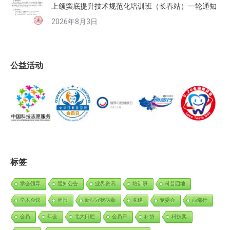
上颌窦底提升技术规范化培训班（长春站）一轮通知
2026年8月3日
公益活动
标签
学会领导
通知公告
业界资讯
培训班
科普园地
学术会议
周报
新型冠状病毒
党建
专委会
西部行
会员
年会
北大口腔
会员日
科协
科技奖