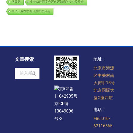
傅民魁
中华口腔医学会牙体牙髓病学专业委员会
中华口腔医学会口腔护理分会
文章搜索
地址：
北京市海淀
Search:
区中关村南
大街甲18号
京ICP备
北京国际大
11042935号
厦C座四层
京ICP备
电话：
13049006
+86 010-
号-2
62116665