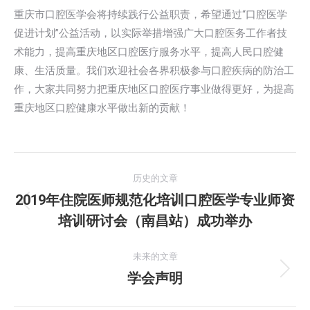
重庆市口腔医学会将持续践行公益职责，希望通过“口腔医学
促进计划”公益活动，以实际举措增强广大口腔医务工作者技
术能力，提高重庆地区口腔医疗服务水平，提高人民口腔健
康、生活质量。我们欢迎社会各界积极参与口腔疾病的防治工
作，大家共同努力把重庆地区口腔医疗事业做得更好，为提高
重庆地区口腔健康水平做出新的贡献！
文
历史的文章
章
2019年住院医师规范化培训口腔医学专业师资
历
培训研讨会（南昌站）成功举办
导
史
的
航
未来的文章
文
学会声明
未
章：
来