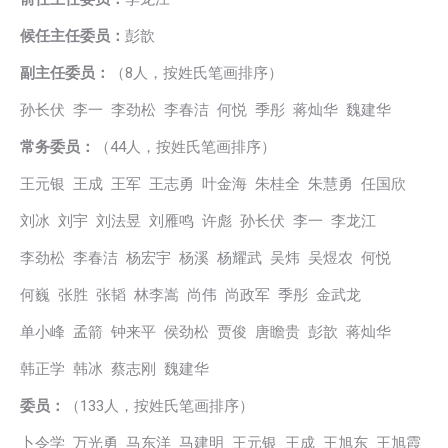
候任主任委员：
彭歆
副主任委员：
（8人，按姓氏笔画排序）
孙长伏 李一 李劲松 李春洁 何悦 季彤 蒋灿华 魏建华
常务委员：
（44人，按姓氏笔画排序）
王元银 王成 王军 王志勇 叶金海 朱桂全 朱慧勇 任国欣
刘冰 刘宇 刘法昱 刘雁鸣 许彪 孙长伏 李一 李龙江
李劲松 李春洁 杨宏宇 杨溪 杨耀武 吴炜 吴煜农 何悦
何巍 张胜 张韬 林李嵩 尚伟 尚政军 季彤 金武龙
单小峰 孟箭 钟来平 侯劲松 贾俊 唐瞻贵 彭歆 蒋灿华
韩正学 韩冰 蔡志刚 魏建华
委员：
（133人，按姓氏笔画排序）
卜令学 万光勇 马东洋 马建明 王元银 王成 王旭东 王旭霞