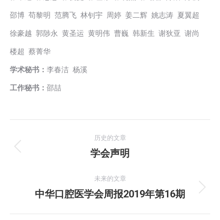
邵博 苟黎明 范腾飞 林钊宇 周婷 姜二辉 姚志涛 夏翼超
徐豪越 郭陟永 黄圣运 黄明伟 曹巍 韩新生 谢狄亚 谢尚
楼超 蔡菁华
学术秘书：
李春洁 杨溪
工作秘书：
邵喆
文
历史的文章
章
学会声明
历
史
导
的
未来的文章
航
文
中华口腔医学会周报2019年第16期
未
章：
来
的