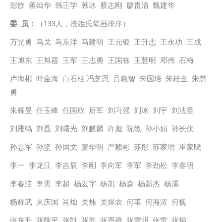
彭歆 蒋灿华 韩正学 韩冰 蔡志刚 廖贵清 魏建华
委 员：
（133人，按姓氏笔画排序）
万光勇 马戈 马东洋 马建明 王元银 王升志 王永功 王成
王旭东 王旭霞 王军 王志勇 王国栋 王慧明 邓伟 石梅
卢海彬 叶金海 白石柱 冯芝恩 吕晓智 朱国培 朱桂全 朱慧
勇
朱耀旻 任玉峰 任国欣 后军 刘习强 刘冰 刘宇 刘法昱
刘雁鸣 刘磊 刘曙光 刘麒麟 许彪 阮敏 孙小娟 孙长伏
孙志军 孙坚 孙国文 麦华明 严颖彬 苏彤 苏家增 巫家晓
李一 李龙江 李吉辰 李刚 李向军 李军 李劲松 李春明
李春洁 李勇 李超 杨宏宇 杨凯 杨森 杨新杰 杨溪
杨耀武 来庆国 肖灿 吴炜 吴煜农 何苇 何海涛 何巍
张东升 张陈平 张凯 张胜 张恩礁 张雪明 张雷 张韬