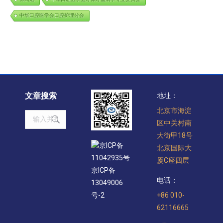
中华口腔医学会口腔护理分会
文章搜索
地址：
北京市海淀
Search:
区中关村南
大街甲18号
京ICP备
北京国际大
11042935号
厦C座四层
京ICP备
电话：
13049006
+86 010-
号-2
62116665