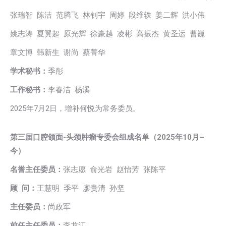
张瑞智 陈洁 范腾飞 林钊宇 周婷 段维轶 姜二辉 洪小伟
姚志涛 夏翼超 原光辉 徐豪越 凌彬 高振杰 黄圣运 曹巍
章文博 韩新生 谢尚 蔡菁华
学术秘书：
季彤
工作秘书：
李春洁 杨溪
2025年7月2日，增补何悦为常务委员。
第三届口腔颌面-头颈肿瘤专委会组成名单（2025年10月
–
今）
名誉主任委员：
张志愿 俞光岩 赵怡芳 张陈平
顾 问：
王慧明 季平 廖贵清 孙坚
主任委员：
尚政军
前任主任委员：
李龙江