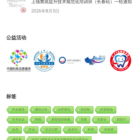
上颌窦底提升技术规范化培训班（长春站）一轮通知
2026年8月3日
公益活动
标签
学会领导
通知公告
业界资讯
培训班
科普园地
学术会议
周报
新型冠状病毒
党建
专委会
西部行
会员
年会
北大口腔
会员日
科协
科技奖
傅民魁
中华口腔医学会牙体牙髓病学专业委员会