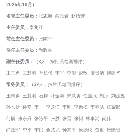
2025年10月）
名誉主任委员：
张志愿 俞光岩 赵怡芳
主任委员：
李龙江
前任主任委员：
张陈平
候任主任委员：
尚政军
副主任委员：
（8人，按姓氏笔画排序）
王志勇 王慧明 孙长伏 季平 季彤 彭歆 廖贵清 魏建华
常务委员：
（39人，按姓氏笔画排序）
王志勇 王慧明 石梅 叶金海 朱慧勇 任国欣 刘冰 刘法昱
孙长伏 孙坚 李一 李龙江 李刚 李劲松 李春洁 杨耀武
何巍 张东升 张陈平 张胜 张雷 张韬 林李嵩 尚伟
尚政军 季平 季彤 金武龙 钟来平 侯劲松 贾俊 唐瞻贵