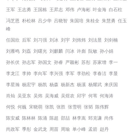
王军 王志勇 王国栋 王昇志 邓伟 卢海彬 叶金海 白石柱
冯芝恩 朴松林 吕少华 吕晓智 朱国培 朱桂全 朱慧勇 任玉
峰
任国欣 后军 刘习强 刘冰 刘宇 刘炜炜 刘法昱 刘剑楠
刘雁鸣 刘磊 刘曙光 刘麒麟 闫冰 许彪 阮敏 孙小娟
孙长伏 孙志军 孙国文 孙睿 严颖彬 苏彤 苏家增 李一
李龙江 李帅 李向军 李兴强 李军 李劲松 李春洁 李显
李星瀚 杨宏宇 杨凯 杨森 杨新杰 杨溪 杨耀武 来庆国
肖灿 吴亚东 吴炜 吴海威 吴煜农 邱宇 何苇 何海涛
何悦 何巍 宋晓萌 张凯 张胜 张雪明 张韬 陈伟辉
陈安威 陈林林 陈涌 陈超 邵喆 林李嵩 郅克谦 尚伟
尚政军 季彤 金武龙 周苗 周瑜 单小峰 孟箭 赵丹