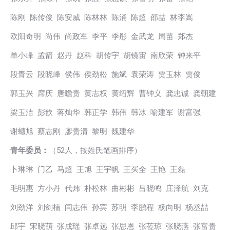
陈刚 陈传俊 陈安威 陈林林 陈涌 陈超 邵喆 林李嵩
欧阳奇明 尚伟 尚政军 季平 季彤 金武龙 周苗 郑杰
单小峰 孟箭 赵丹 赵科 胡传宇 胡镜宙 南欣荣 钟来平
段青云 段晓峰 侯伟 侯劲松 施斌 袁荣涛 贾玉林 贾俊
郭玉兴 席庆 唐瞻贵 黄志权 黄绍辉 曹钟义 龚忠诚 龚朝建
梁玉洁 彭歆 蒋灿华 韩正学 韩伟 韩冰 喻建军 谢富强
谢蟪旭 蔡志刚 廖贵清 黎明 魏建华
青年委员：
（52人，按姓氏笔画排序）
卜琳琳 门乙 马超 王旭 王宇帆 王买全 王艳 王磊
毛明惠 方小丹 代炜 朴松林 曲彬彬 吕晓鸣 庄泽航 刘克
刘劲洋 刘剑楠 闫志伟 孙宾 苏明 李鹏程 杨向明 杨丞喆
邱宇 宋晓萌 张成瑶 张卓远 张思恩 张莅琼 张晓燕 张富贵