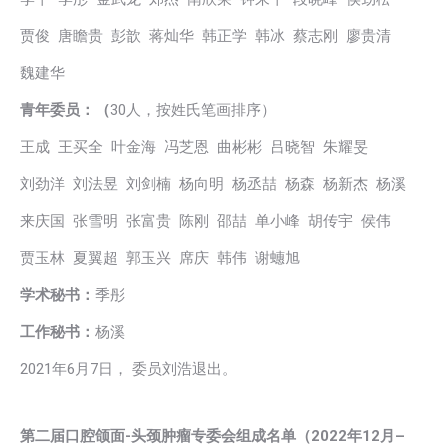
贾俊 唐瞻贵 彭歆 蒋灿华 韩正学 韩冰 蔡志刚 廖贵清
魏建华
青年委员：（
30人，按姓氏笔画排序）
王成 王买全 叶金海 冯芝恩 曲彬彬 吕晓智 朱耀旻
刘劲洋 刘法昱 刘剑楠 杨向明 杨丞喆 杨森 杨新杰 杨溪
来庆国 张雪明 张富贵 陈刚 邵喆 单小峰 胡传宇 侯伟
贾玉林 夏翼超 郭玉兴 席庆 韩伟 谢蟪旭
学术秘书：
季彤
工作秘书：
杨溪
2021年6月7日， 委员刘浩退出。
第二届口腔颌面-头颈肿瘤专委会组成名单（2022年12月
–