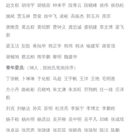
赵文权 胡传宇 胡镜宙 钟来平 段青云 段晓峰 侯伟 侯劲松
施斌 贾玉林 贾俊 徐中飞 凌彬 高振杰 郭玉兴 席庆
唐瞻贵 黄志权 黄绍辉 曹钟义 龚忠诚 龚朝建 章文博 梁飞
新
梁玉洁 彭歆 蒋灿华 韩正学 韩伟 韩冰 喻建军 谢富强
谢蟪旭 蔡志刚 熊学鹏 黎明 魏建华
青年委员:
（58人，按姓氏笔画排序）
丁张帆 卜琳琳 于化蛟 马超 王宇帆 王洋 王艳 毛明惠
方小丹 曲彬彬 吕晓鸣 朱文渊 朱东旺 乔翔鹤 任一雄 庄泽
航
刘克 刘敏达 孙宾 苏明 杜洪亮 李振宁 李博文 李鹏程
杨子桧 杨向明 杨丞喆 吴开柳 吴中明 吴平凡 邱峰 张成瑶
张卓远 张思恩 张骁捷 张莅琼 张晓燕 张瑞智 陈洁 陈鹏