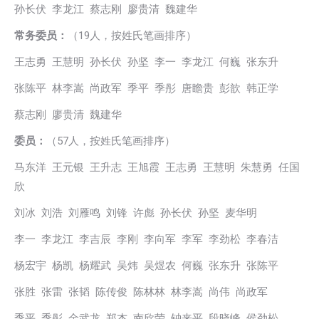
孙长伏 李龙江 蔡志刚 廖贵清 魏建华
常务委员：
（19人，按姓氏笔画排序）
王志勇 王慧明 孙长伏 孙坚 李一 李龙江 何巍 张东升
张陈平 林李嵩 尚政军 季平 季彤 唐瞻贵 彭歆 韩正学
蔡志刚 廖贵清 魏建华
委员：
（57人，按姓氏笔画排序）
马东洋 王元银 王升志 王旭霞 王志勇 王慧明 朱慧勇 任国
欣
刘冰 刘浩 刘雁鸣 刘锋 许彪 孙长伏 孙坚 麦华明
李一 李龙江 李吉辰 李刚 李向军 李军 李劲松 李春洁
杨宏宇 杨凯 杨耀武 吴炜 吴煜农 何巍 张东升 张陈平
张胜 张雷 张韬 陈传俊 陈林林 林李嵩 尚伟 尚政军
季平 季彤 金武龙 郑杰 南欣荣 钟来平 段晓峰 侯劲松