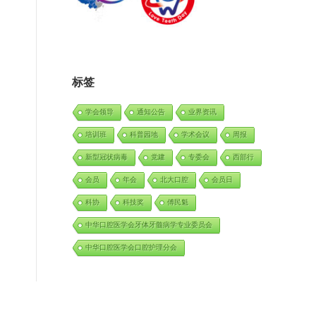
标签
学会领导
通知公告
业界资讯
培训班
科普园地
学术会议
周报
新型冠状病毒
党建
专委会
西部行
会员
年会
北大口腔
会员日
科协
科技奖
傅民魁
中华口腔医学会牙体牙髓病学专业委员会
中华口腔医学会口腔护理分会