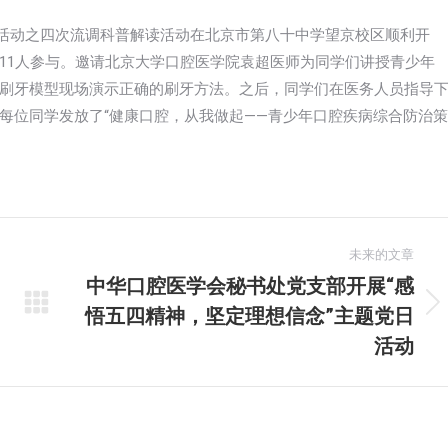
系列活动之四次流调科普解读活动在北京市第八十中学望京校区顺利开
11人参与。邀请北京大学口腔医学院袁超医师为同学们讲授青少年
刷牙模型现场演示正确的刷牙方法。之后，同学们在医务人员指导
每位同学发放了“健康口腔，从我做起——青少年口腔疾病综合防治策
未来的文章
中华口腔医学会秘书处党支部开展“感
悟五四精神，坚定理想信念”主题党日
未
来
活动
的
文
章：