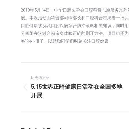
2019年5月14日，中华口腔医学会口腔科普志愿服务
展。本次活动由科普部司燕部长和口腔科普志愿者一行共
口腔健康状况及口腔疾病综合防治策略相关知识，同时用
分四组在洗漱台前亲身体验正确的刷牙方法。项目组还为
略”的小册子，以鼓励同学们时刻关注口腔健康。
文
章
历史的文章
5.15世界正畸健康日活动在全国多地
历
导
开展
史
航
的
文
章：