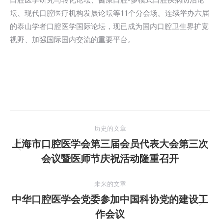
口腔医学研究与转化论坛、健康口腔-多模式口腔疾病防治论
坛、现代口腔医疗机构发展论坛等11个分会场。连续举办六届
的泰山学者口腔医学国际论坛，现已成为国内口腔卫生界扩宽
视野、加强国际国内交流的重要平台。
文
历史的文章
章
上海市口腔医学会第三届会员代表大会第三次
历
会议暨医师节庆祝活动隆重召开
导
史
的
航
未来的文章
文
中华口腔医学会党委参加中国科协党的建设工
章：
未
作会议
来