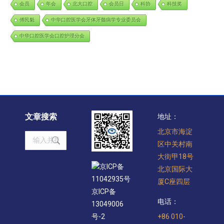
会员
年会
北大口腔
会员日
科协
科技奖
傅民魁
中华口腔医学会牙体牙髓病学专业委员会
中华口腔医学会口腔护理分会
文章搜索
地址：
北京市海淀
Search:
区中关村南
大街甲18号
京ICP备
北京国际大
11042935号
厦C座四层
京ICP备
电话：
13049006
+86 010-
号-2