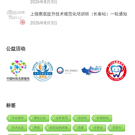
2026年8月3日
上颌窦底提升技术规范化培训班（长春站）一轮通知
2026年8月3日
公益活动
标签
学会领导
通知公告
业界资讯
培训班
科普园地
学术会议
周报
新型冠状病毒
党建
专委会
西部行