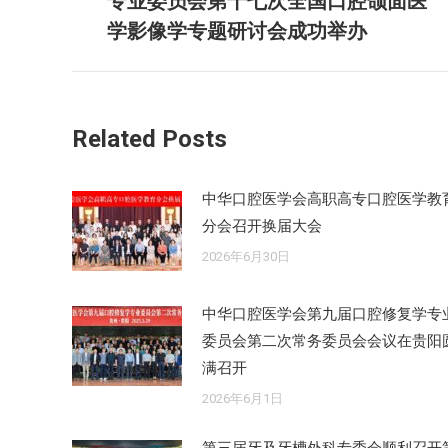
专业委员会第十七次全国口腔颌面医
导
史
学影像学专题研讨会成功举办
航
的
文
章：
Related Posts
中华口腔医学会高职高专口腔医学教
分会召开换届大会
2026年6月30日
中华口腔医学会第九届口腔修复学专
委员会第二次常务委员会会议在贵阳
满召开
2026年6月1日