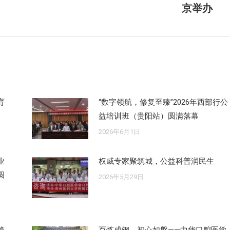
京举办
来
的
文
章：
育
“数字领航，修复至臻”2026年西部行公
益培训班（贵阳站）圆满落幕
2026年6月1日
业
权威专家聚筑城，公益科普润民生
圆
2026年5月29日