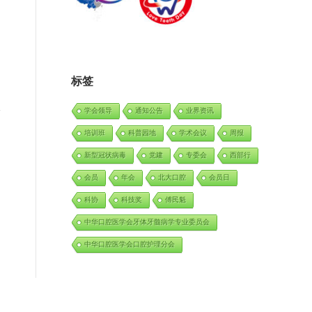
标签
学会领导
通知公告
业界资讯
培训班
科普园地
学术会议
周报
新型冠状病毒
党建
专委会
西部行
会员
年会
北大口腔
会员日
科协
科技奖
傅民魁
中华口腔医学会牙体牙髓病学专业委员会
中华口腔医学会口腔护理分会