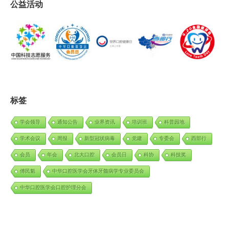
公益活动
标签
学会领导
通知公告
业界资讯
培训班
科普园地
学术会议
周报
新型冠状病毒
党建
专委会
西部行
会员
年会
北大口腔
会员日
科协
科技奖
傅民魁
中华口腔医学会牙体牙髓病学专业委员会
中华口腔医学会口腔护理分会