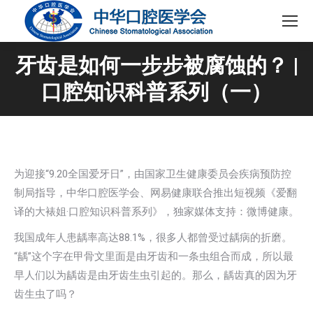
牙齿是如何一步步被腐蚀的？ |
口腔知识科普系列（一）
为迎接“9.20全国爱牙日”，由国家卫生健康委员会疾病预防控
制局指导，中华口腔医学会、网易健康联合推出短视频《爱翻
译的大裱姐·口腔知识科普系列》，独家媒体支持：微博健康。
我国成年人患龋率高达88.1%，很多人都曾受过龋病的折磨。
“龋”这个字在甲骨文里面是由牙齿和一条虫组合而成，所以最
早人们以为龋齿是由牙齿生虫引起的。那么，龋齿真的因为牙
齿生虫了吗？