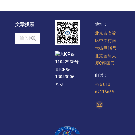
文章搜索
地址：
北京市海淀
Search:
区中关村南
大街甲18号
京ICP备
北京国际大
11042935号
厦C座四层
京ICP备
电话：
13049006
+86 010-
号-2
62116665
找到我们：
Mail
page
opens
in