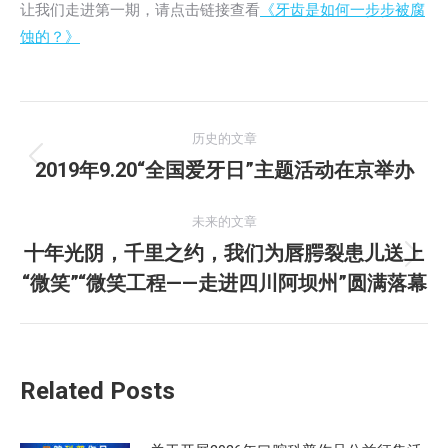
让我们走进第一期，请点击链接查看
《牙齿是如何一步步被腐
蚀的？》
文
历史的文章
章
2019年9.20“全国爱牙日”主题活动在京举办
历
史
导
的
未来的文章
航
文
十年光阴，千里之约，我们为唇腭裂患儿送上
未
章：
“微笑”“微笑工程——走进四川阿坝州”圆满落幕
来
的
文
章：
Related Posts