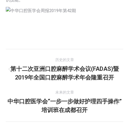
识技能。
文
历史的文章
章
第十二次亚洲口腔麻醉学术会议(FADAS)暨
历
2019年全国口腔麻醉学术年会隆重召开
导
史
的
航
未来的文章
文
中华口腔医学会“一步一步做好护理四手操作”
章：
未
培训班在成都召开
来
的
文