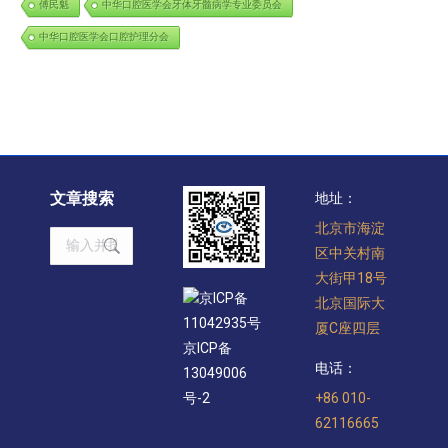
傅民魁
中华口腔医学会牙体牙髓病学专业委员会
中华口腔医学会口腔护理分会
文章搜索
地址：
北京市海淀
Search:
区中关村南
大街甲18号
京ICP备
北京国际大
11042935号
厦C座四层
京ICP备
电话：
13049006
+86 010-
号-2
62116665