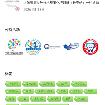
上颌窦底提升技术规范化培训班（长春站）一轮通知
2026年8月3日
公益活动
标签
学会领导
通知公告
业界资讯
培训班
科普园地
学术会议
周报
新型冠状病毒
党建
专委会
西部行
会员
年会
北大口腔
会员日
科协
科技奖