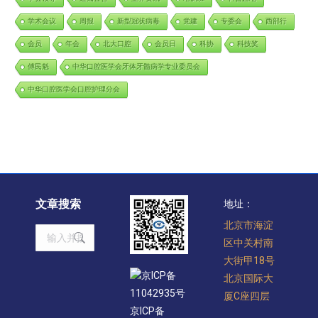
学术会议
周报
新型冠状病毒
党建
专委会
西部行
会员
年会
北大口腔
会员日
科协
科技奖
傅民魁
中华口腔医学会牙体牙髓病学专业委员会
中华口腔医学会口腔护理分会
文章搜索
地址：
北京市海淀
Search:
区中关村南
大街甲18号
京ICP备
北京国际大
11042935号
厦C座四层
京ICP备