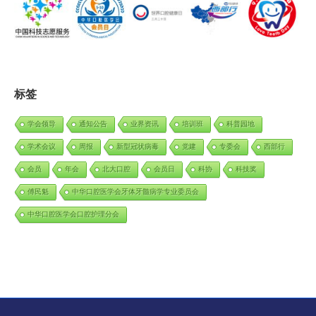
标签
学会领导
通知公告
业界资讯
培训班
科普园地
学术会议
周报
新型冠状病毒
党建
专委会
西部行
会员
年会
北大口腔
会员日
科协
科技奖
傅民魁
中华口腔医学会牙体牙髓病学专业委员会
中华口腔医学会口腔护理分会