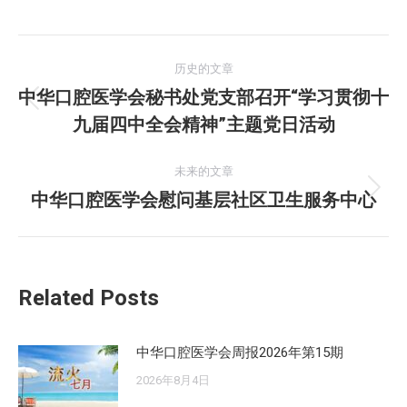
文
历史的文章
章
中华口腔医学会秘书处党支部召开“学习贯彻十
历
九届四中全会精神”主题党日活动
导
史
的
航
未来的文章
文
中华口腔医学会慰问基层社区卫生服务中心
未
章：
来
的
文
Related Posts
章：
中华口腔医学会周报2026年第15期
2026年8月4日