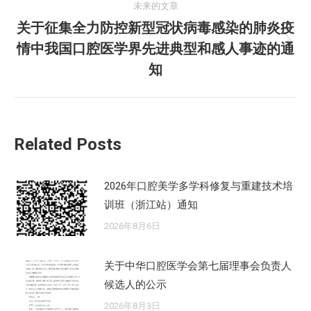
航
未来的文章
文
关于征集全力防控新型冠状病毒感染的肺炎疫
章：
情中我国口腔医学界先进典型和感人事迹的通
未
来
知
的
文
章：
Related Posts
2026年口腔美学多学科修复与重建技术培
训班（浙江站）通知
2026年8月6日
关于中华口腔医学会第七届理事会负责人
候选人的公示
2026年8月3日