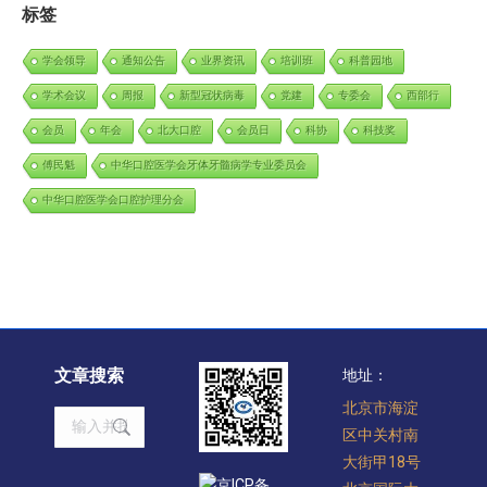
标签
学会领导
通知公告
业界资讯
培训班
科普园地
学术会议
周报
新型冠状病毒
党建
专委会
西部行
会员
年会
北大口腔
会员日
科协
科技奖
傅民魁
中华口腔医学会牙体牙髓病学专业委员会
中华口腔医学会口腔护理分会
文章搜索
地址：
北京市海淀
Search:
区中关村南
大街甲18号
京ICP备