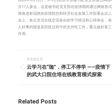
2020年3月12日，中华口腔医学会秘书处党支部通过
共17人参会，这是秘书处党支部在疫情期间通过网络形
筹推进新冠肺炎疫情防控和经济社会发展工作部署会议上
会上，各位党员在线交流各自的学习情况和心得体会，表
人好事的报道及防疫过程中的支持性工作，重点做好复工
作用。
文
历史的文章
章
云学习在“珈”，停工不停学 ——疫情下
历
的武大口院住培在线教育模式探索
导
史
的
航
文
章：
Related Posts