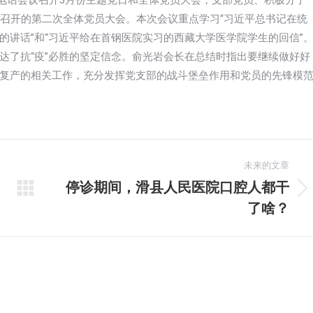
网络电话会议召开3月份主题党日和全体党员大会，支部党员、积极分子
式召开的第二次全体党员大会。本次会议重点学习“习近平总书记在统
的讲话”和“习近平给在首钢医院实习的西藏大学医学院学生的回信”
达了抗“疫”必胜的坚定信念。俞光岩会长在总结时指出要继续做好好
复产的相关工作，充分发挥党支部的战斗堡垒作用和党员的先锋模
未来的文章
停诊期间，滑县人民医院口腔人都干
未
了啥？
来
的
文
章：