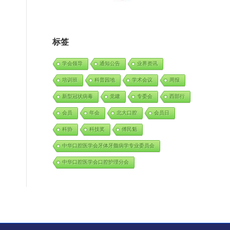
标签
学会领导
通知公告
业界资讯
培训班
科普园地
学术会议
周报
新型冠状病毒
党建
专委会
西部行
会员
年会
北大口腔
会员日
科协
科技奖
傅民魁
中华口腔医学会牙体牙髓病学专业委员会
中华口腔医学会口腔护理分会