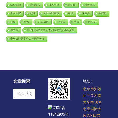
学会领导
通知公告
业界资讯
培训班
科普园地
学术会议
周报
新型冠状病毒
党建
专委会
西部行
会员
年会
北大口腔
会员日
科协
科技奖
傅民魁
中华口腔医学会牙体牙髓病学专业委员会
中华口腔医学会口腔护理分会
文章搜索
地址：
北京市海淀
Search:
区中关村南
大街甲18号
京ICP备
北京国际大
11042935号
厦C座四层