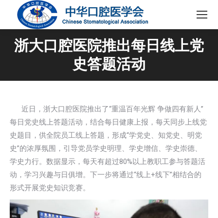
浙大口腔医院推出每日线上党
史答题活动
近日，浙大口腔医院推出了“重温百年光辉 争做四有新人”
每日党史线上答题活动，结合每日健康上报，每天同步上线党
史题目，供全院员工线上答题，形成“学党史、知党史、明党
史”的浓厚氛围，引导党员学史明理、学史增信、学史崇德、
学史力行。数据显示，每天有超过80%以上教职工参与答题活
动，学习兴趣与日俱增。下一步将通过“线上+线下”相结合的
形式开展党史知识竞赛。