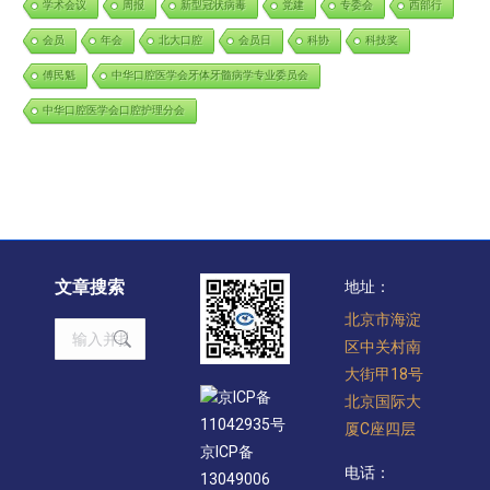
学术会议
周报
新型冠状病毒
党建
专委会
西部行
会员
年会
北大口腔
会员日
科协
科技奖
傅民魁
中华口腔医学会牙体牙髓病学专业委员会
中华口腔医学会口腔护理分会
文章搜索
地址：
北京市海淀
Search:
区中关村南
大街甲18号
京ICP备
北京国际大
11042935号
厦C座四层
京ICP备
电话：
13049006