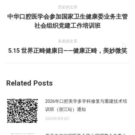
文
历史的文章
章
中华口腔医学会参加国家卫生健康委业务主管
历
社会组织党建工作培训班
导
史
的
航
未来的文章
文
5.15 世界正畸健康日——健康正畸，美妙微笑
未
章：
来
的
文
Related Posts
章：
2026年口腔美学多学科修复与重建技术培
训班（浙江站）通知
2026年8月6日