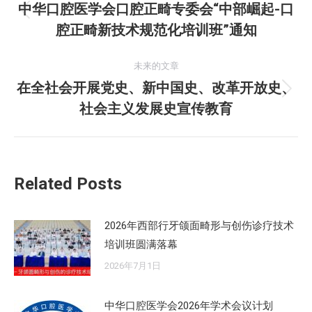
章
中华口腔医学会口腔正畸专委会“中部崛起-口
历
腔正畸新技术规范化培训班”通知
导
史
的
航
未来的文章
文
在全社会开展党史、新中国史、改革开放史、
章：
未
社会主义发展史宣传教育
来
的
文
章：
Related Posts
2026年西部行牙颌面畸形与创伤诊疗技术
培训班圆满落幕
2026年7月1日
中华口腔医学会2026年学术会议计划