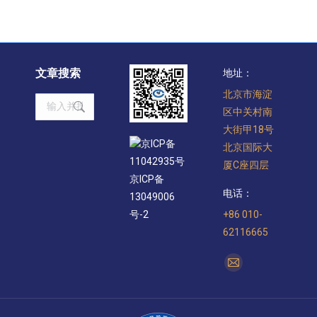
文章搜索
地址：
北京市海淀
Search:
区中关村南
大街甲18号
京ICP备
北京国际大
11042935号
厦C座四层
京ICP备
电话：
13049006
+86 010-
号-2
62116665
找到我们：
Mail
page
opens