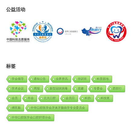
公益活动
标签
学会领导
通知公告
业界资讯
培训班
科普园地
学术会议
周报
新型冠状病毒
党建
专委会
西部行
会员
年会
北大口腔
会员日
科协
科技奖
傅民魁
中华口腔医学会牙体牙髓病学专业委员会
中华口腔医学会口腔护理分会