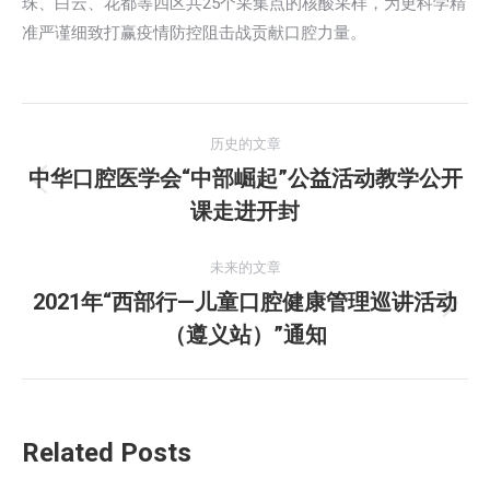
珠、白云、花都等四区共25个采集点的核酸采样，为更科学精
准严谨细致打赢疫情防控阻击战贡献口腔力量。
文
历史的文章
章
中华口腔医学会“中部崛起”公益活动教学公开
历
课走进开封
导
史
的
航
未来的文章
文
2021年“西部行—儿童口腔健康管理巡讲活动
章：
未
（遵义站）”通知
来
的
文
章：
Related Posts