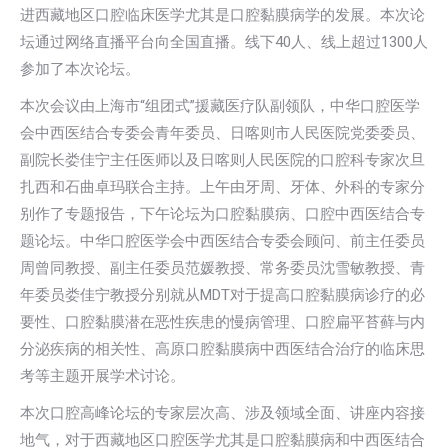
进西藏地区口腔临床医学尤其是口腔黏膜病学的发展。本次论
坛通过网络直播平台向全国直播。线下40人、线上超过1300人
参加了本次论坛。
本次会议由上海市“组团式”援藏医疗队副领队，中华口腔医学
会中西医结合专委会青年委员、日喀则市人民医院党委委员、
副院长娄佳宁主任医师以及日喀则人民医院的口腔科专家次旦
扎西和石曲卓玛联合主持。上午由牙周、牙体、外科的专家分
别作了专题报告，下午论坛为口腔黏膜病、口腔中西医结合专
题论坛。中华口腔医学会中西医结合专委会顾问、前主任委员
周曾同教授、副主任委员范媛教授、常务委员沈雪敏教授、青
年委员娄佳宁教授分别就从MDT对于提高口腔黏膜病诊疗的必
要性、口腔黏膜潜在恶性疾患的慢病管理、口腔扁平苔藓与内
分泌疾病的相关性、高原口腔黏膜病中西医结合治疗的临床思
考等主题开展学术讨论。
本次口腔高峰论坛的专家层次高、涉及领域全面、讲座内容接
地气，对于西藏地区口腔医学尤其是口腔黏膜病和中西医结合