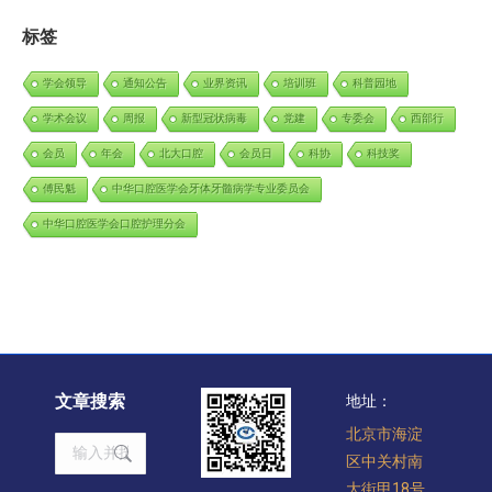
标签
学会领导
通知公告
业界资讯
培训班
科普园地
学术会议
周报
新型冠状病毒
党建
专委会
西部行
会员
年会
北大口腔
会员日
科协
科技奖
傅民魁
中华口腔医学会牙体牙髓病学专业委员会
中华口腔医学会口腔护理分会
文章搜索
地址：
北京市海淀
Search:
区中关村南
大街甲18号