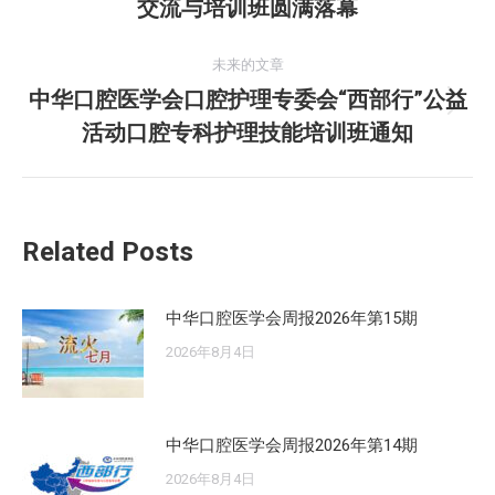
交流与培训班圆满落幕
导
史
的
航
未来的文章
文
中华口腔医学会口腔护理专委会“西部行”公益
章：
未
活动口腔专科护理技能培训班通知
来
的
文
章：
Related Posts
中华口腔医学会周报2026年第15期
2026年8月4日
中华口腔医学会周报2026年第14期
2026年8月4日