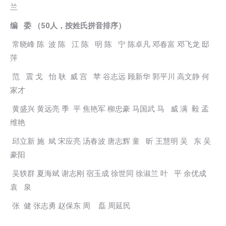
兰
编 委 （50人，按姓氏拼音排序）
常晓峰 陈 波 陈 江 陈 明 陈 宁 陈卓凡 邓春富 邓飞龙 邸
萍
范 震 戈 怡 耿 威 宫 苹 谷志远 顾新华 郭平川 高文静 何
家才
黄盛兴 黄远亮 季 平 焦艳军 柳忠豪 马国武 马 威 满 毅 孟
维艳
邱立新 施 斌 宋应亮 汤春波 唐志辉 童 昕 王慧明 吴 东 吴
豪阳
吴轶群 夏海斌 谢志刚 宿玉成 徐世同 徐淑兰 叶 平 余优成
袁 泉
张 健 张志勇 赵保东 周 磊 周延民