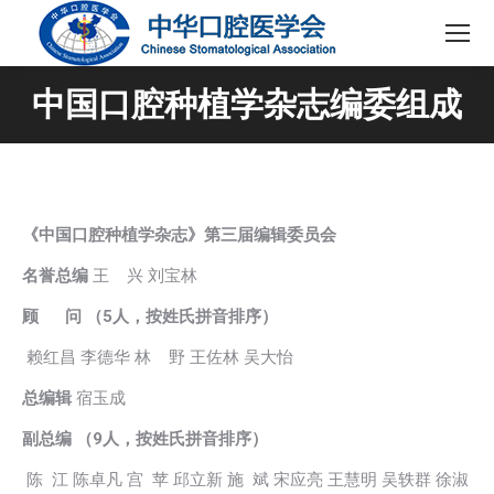
中国口腔种植学杂志编委组成
《中国口腔种植学杂志》第三届编辑委员会
名誉总编
王 兴 刘宝林
顾 问 （5人，按姓氏拼音排序）
赖红昌 李德华 林 野 王佐林 吴大怡
总编辑
宿玉成
副总编 （9人，按姓氏拼音排序）
陈 江 陈卓凡 宫 苹 邱立新 施 斌 宋应亮 王慧明 吴轶群 徐淑