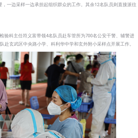
理，一边采样一边承担起组织群众的工作。其余12名队员则直接派往
检验科主任符义富带领4名队员赴车管所为700名公安干警、辅警进
带队赴玄武区中央路小学、科利华中学和玄外附小采样点开展工作。