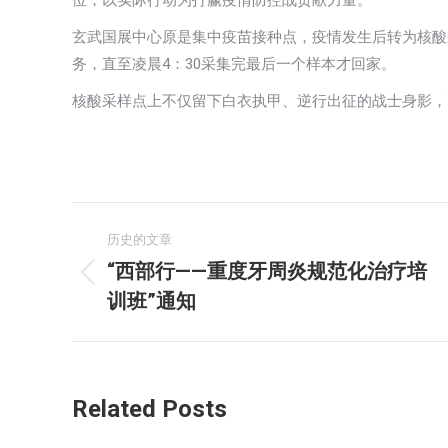
位，以实际行动为打赢疫情防控战贡献力量。
玄武国展中心原是集中疫苗接种点，疫情发生后转为核酸采
务，直至凌晨4：30采集完最后一个样本才回家。
核酸采样点上不仅留下白衣执甲、逆行出征的战士身影，
文
历史的文章
章
“西部行——重度牙周炎规范化治疗培
历
训班”通知
导
史
的
航
文
章：
Related Posts