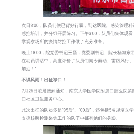
次日8:00，队员们便已背好行囊，到达医院。感染管理
感控培训，并分组开展练习。下午3:00，队员们集体观
学观察场所的疫情防控工作做了充分准备。
晚上18:00，院党委书记王磊，党委副书记、院长杨旭
在动员讲话中，高度评价了队员们闻令而动、雷厉风行、
加油！”
不惧风雨！出征禄口！
7月26日凌晨接到通知，南京大学医学院附属口腔医院第
口社区卫生服务中心。
此次出征的队员多是“95后”、“00后”，还包括5名规
支援核酸检测采集工作的队伍中都有她们的身影。