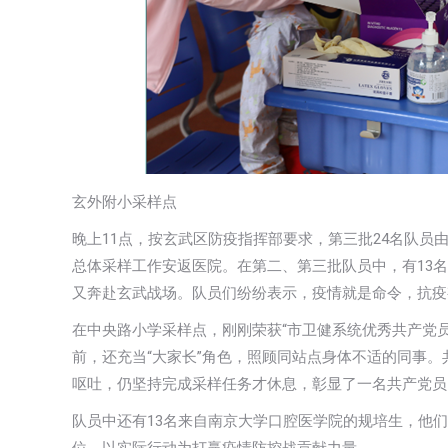
玄外附小采样点
晚上11点，按玄武区防疫指挥部要求，第三批24名队员
总体采样工作安返医院。在第二、第三批队员中，有13
又奔赴玄武战场。队员们纷纷表示，疫情就是命令，抗疫
在中央路小学采样点，刚刚荣获“市卫健系统优秀共产党
前，还充当“大家长”角色，照顾同站点身体不适的同事
呕吐，仍坚持完成采样任务才休息，彰显了一名共产党员
队员中还有13名来自南京大学口腔医学院的规培生，他