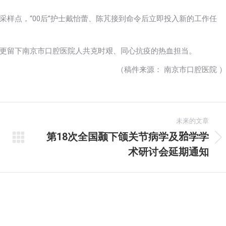
样点，“00后”护士戴怡蕾、陈芃接到命令后立即投入新的工作任
更留下南京市口腔医院人共克时艰、同心抗疫的热血担当。
（稿件来源： 南京市口腔医院 
未来的文章
第18次全国颞下颌关节病学及𬌗学学
未
术研讨会延期通知
来
的
文
章：