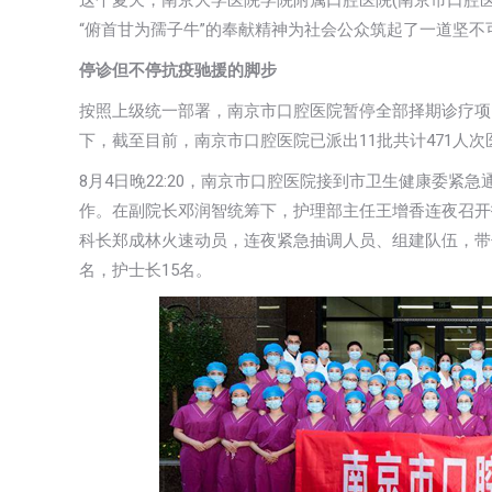
这个夏天，南京大学医院学院附属口腔医院(南京市口腔医
“俯首甘为孺子牛”的奉献精神为社会公众筑起了一道坚不
停诊但不停抗疫驰援的脚步
按照上级统一部署，南京市口腔医院暂停全部择期诊疗项
下，截至目前，南京市口腔医院已派出11批共计471人
8月4日晚22:20，南京市口腔医院接到市卫生健康委紧
作。在副院长邓润智统筹下，护理部主任王增香连夜召开
科长郑成林火速动员，连夜紧急抽调人员、组建队伍，带
名，护士长15名。