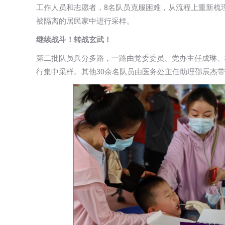
工作人员和志愿者，8名队员克服困难，从流程上重新梳
被隔离的居民家中进行采样。
继续战斗！转战玄武！
第二批队员兵分多路，一路由党委委员、党办主任成琳、
行集中采样。其他30余名队员由医务处主任助理邵辰杰