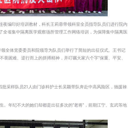
科连夜编印好培训教材，科长王莉蓉带领科室全员指导队员们进行院内
看了全省集中隔离医学观察场所管理工作网络培训，为保障集中隔离医
东带领全体党委委员和院领导为队员们举行了简短的出征仪式。王书记
不畏困难、逆行而上的拼搏精神，并叮嘱大家六个字“保重、平安、
四批采样队员21人由门诊科护士长吴颖带队奔赴中高风险区，驰援禄
培医学生。年纪不大的她们却都是出征多次的“老将”，前期江宁、玄武等地