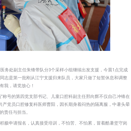
由医务处副主任朱锋带队分3个采样小组继续出发支援，今晨1点完成
名同志是第一批刚从江宁支援归来队员，大家只做了短暂休息和调整
有我，请党放心！
员”称号的第四党支部书记、儿童口腔科副主任邢向辉不仅自己冲锋在
。共产党员口腔修复科医师曹阳，因长期身着闷热的隔离服，中暑头晕
的责任与担当。
们积极申请报名，认真接受培训，不怕苦、不怕累，冒着酷暑坚守岗