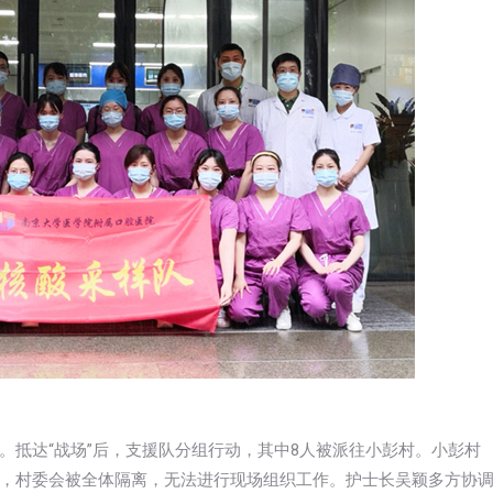
。抵达“战场”后，支援队分组行动，其中8人被派往小彭村。小彭村
，村委会被全体隔离，无法进行现场组织工作。护士长吴颖多方协