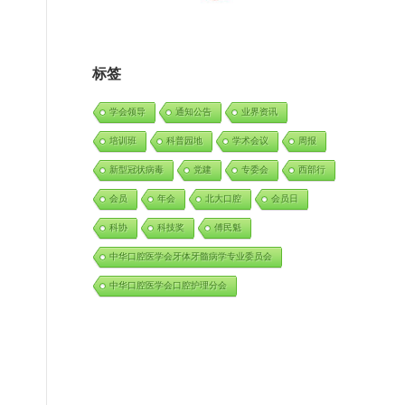
标签
学会领导
通知公告
业界资讯
培训班
科普园地
学术会议
周报
新型冠状病毒
党建
专委会
西部行
会员
年会
北大口腔
会员日
科协
科技奖
傅民魁
中华口腔医学会牙体牙髓病学专业委员会
中华口腔医学会口腔护理分会
调