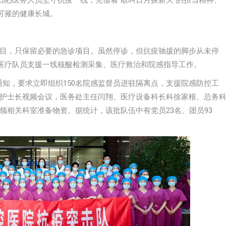
院)医务人员坚守抗疫一线，凭借着“敢叫日月换新天”的担当精神、
可摧的健康长城。
目，只保留必要的急诊项目。虽然停诊，但抗疫驰援的脚步从未停
次医疗队员支援一线核酸检测采集、医疗救治和院感指导工作。
急通知，要求立即组织150名院感监督员进驻隔离点，支援院感防控工
护士长视频会议，医务处主任闫翔、医疗设备科长科徐家根、总务
领相关科室准备物资。据统计，该批队伍中有党员23名、团员93