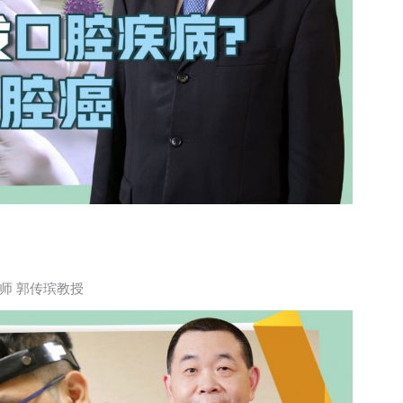
师 郭传瑸教授