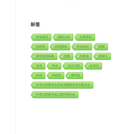
标签
学会领导
通知公告
业界资讯
培训班
科普园地
学术会议
周报
新型冠状病毒
党建
专委会
西部行
会员
年会
北大口腔
会员日
科协
科技奖
傅民魁
中华口腔医学会牙体牙髓病学专业委员会
中华口腔医学会口腔护理分会