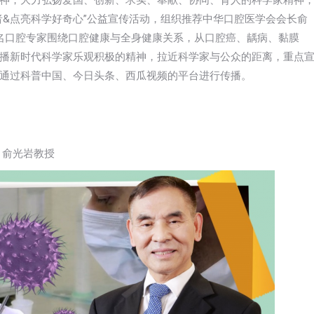
神，大力弘扬爱国、创新、求实、奉献、协同、育人的科学家精神
者&点亮科学好奇心”公益宣传活动，组织推荐中华口腔医学会会长俞
名口腔专家围绕口腔健康与全身健康关系，从口腔癌、龋病、黏膜
播新时代科学家乐观积极的精神，拉近科学家与公众的距离，重点
通过科普中国、今日头条、西瓜视频的平台进行传播。
 俞光岩教授