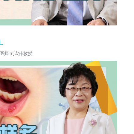
】
医师 刘宏伟教授