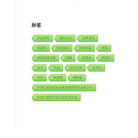
标签
学会领导
通知公告
业界资讯
培训班
科普园地
学术会议
周报
新型冠状病毒
党建
专委会
西部行
会员
年会
北大口腔
会员日
科协
科技奖
傅民魁
中华口腔医学会牙体牙髓病学专业委员会
中华口腔医学会口腔护理分会