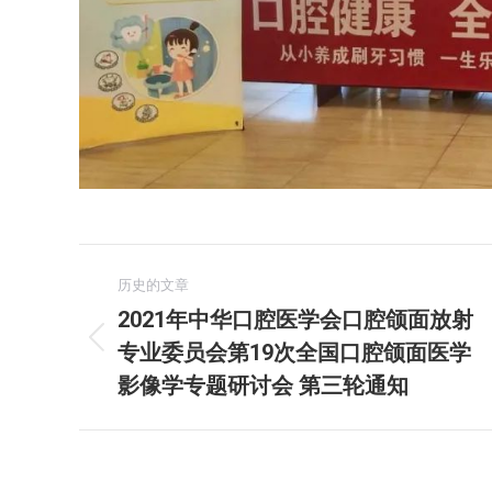
文
历史的文章
章
2021年中华口腔医学会口腔颌面放射
专业委员会第19次全国口腔颌面医学
历
导
史
影像学专题研讨会 第三轮通知
航
的
文
章：