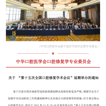
（中华口腔医学会颞下颌关节病学及𬌗学专委会）