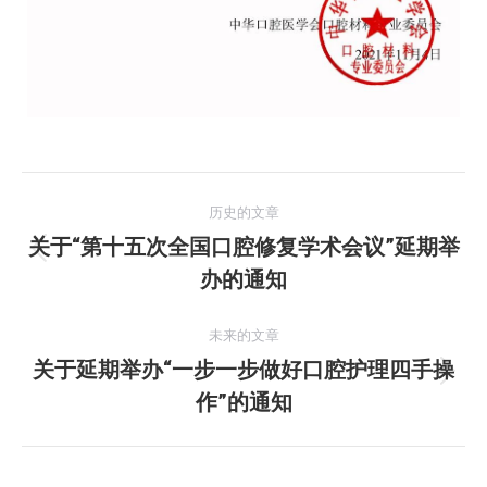
文
历史的文章
章
关于“第十五次全国口腔修复学术会议”延期举
历
办的通知
导
史
的
航
未来的文章
文
关于延期举办“一步一步做好口腔护理四手操
章：
未
作”的通知
来
的
文