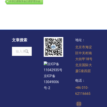
中华口腔医学会口腔护理分会
文章搜索
地址：
北京市海淀
Search:
区中关村南
大街甲18号
京ICP备
北京国际大
11042935号
厦C座四层
京ICP备
电话：
13049006
+86 010-
号-2
62116665
找到我们：
Mail