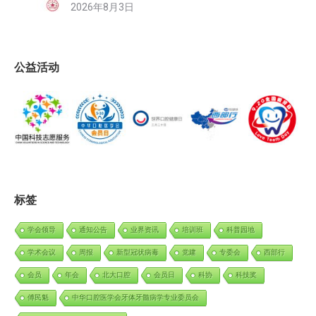
2026年8月3日
公益活动
标签
学会领导
通知公告
业界资讯
培训班
科普园地
学术会议
周报
新型冠状病毒
党建
专委会
西部行
会员
年会
北大口腔
会员日
科协
科技奖
傅民魁
中华口腔医学会牙体牙髓病学专业委员会