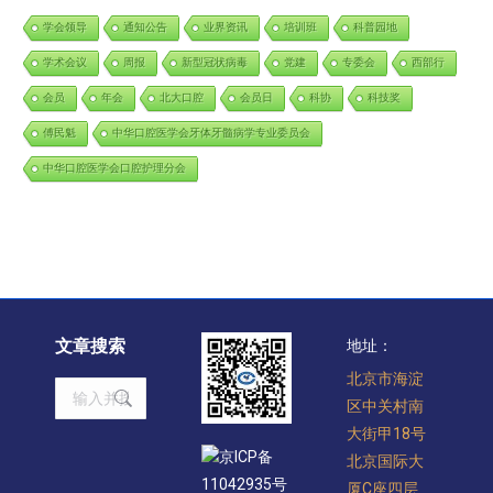
学会领导
通知公告
业界资讯
培训班
科普园地
学术会议
周报
新型冠状病毒
党建
专委会
西部行
会员
年会
北大口腔
会员日
科协
科技奖
傅民魁
中华口腔医学会牙体牙髓病学专业委员会
中华口腔医学会口腔护理分会
文章搜索
地址：
北京市海淀
Search:
区中关村南
大街甲18号
京ICP备
北京国际大
11042935号
厦C座四层