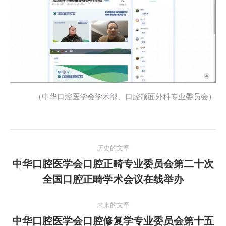
（中华口腔医学会学术部、口腔颌面外科专业委员会）
文
历史的文章
章
中华口腔医学会口腔正畸专业委员会第二十次
历
全国口腔正畸学术会议在线举办
导
史
的
航
未来的文章
文
中华口腔医学会口腔修复学专业委员会第十五
章：