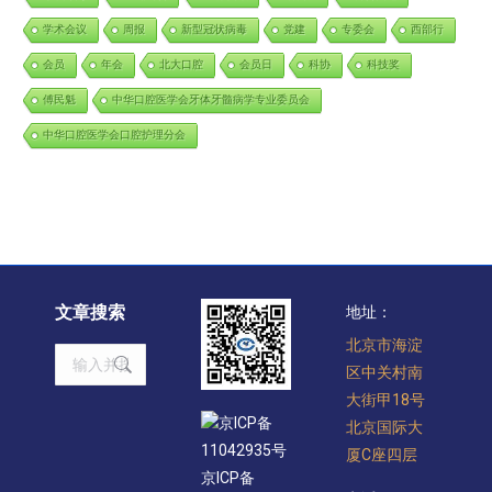
学术会议
周报
新型冠状病毒
党建
专委会
西部行
会员
年会
北大口腔
会员日
科协
科技奖
傅民魁
中华口腔医学会牙体牙髓病学专业委员会
中华口腔医学会口腔护理分会
文章搜索
地址：
北京市海淀
Search:
区中关村南
大街甲18号
京ICP备
北京国际大
11042935号
厦C座四层
京ICP备