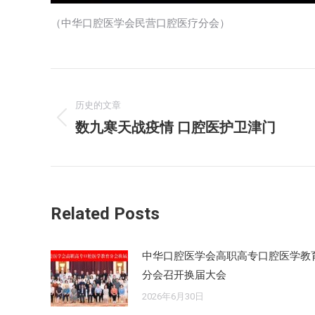
（中华口腔医学会民营口腔医疗分会）
文
章
历史的文章
数九寒天战疫情 口腔医护卫津门
历
导
史
的
航
文
章：
Related Posts
中华口腔医学会高职高专口腔医学教
分会召开换届大会
2026年6月30日