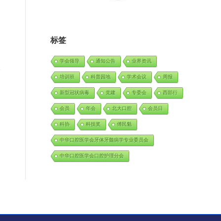
标签
学会领导
通知公告
业界资讯
培训班
科普园地
学术会议
周报
新型冠状病毒
党建
专委会
西部行
会员
年会
北大口腔
会员日
科协
科技奖
傅民魁
中华口腔医学会牙体牙髓病学专业委员会
中华口腔医学会口腔护理分会