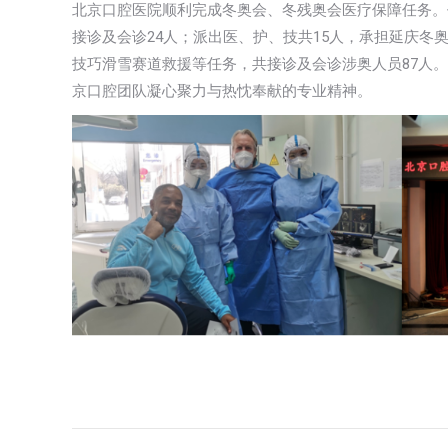
北京口腔医院顺利完成冬奥会、冬残奥会医疗保障任务。
接诊及会诊24人；派出医、护、技共15人，承担延庆
技巧滑雪赛道救援等任务，共接诊及会诊涉奥人员87人
京口腔团队凝心聚力与热忱奉献的专业精神。