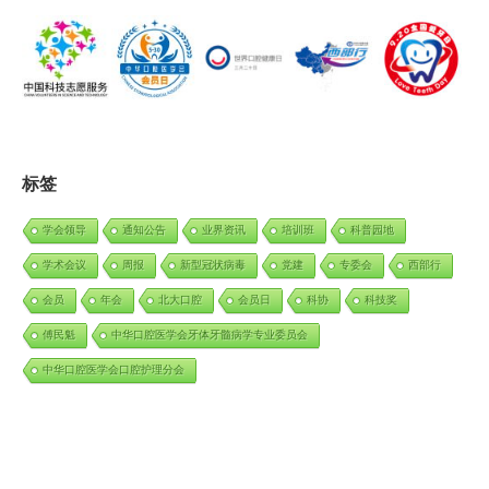
标签
学会领导
通知公告
业界资讯
培训班
科普园地
学术会议
周报
新型冠状病毒
党建
专委会
西部行
会员
年会
北大口腔
会员日
科协
科技奖
傅民魁
中华口腔医学会牙体牙髓病学专业委员会
中华口腔医学会口腔护理分会