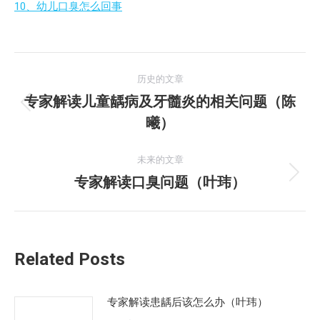
10、幼儿口臭怎么回事
文
历史的文章
章
专家解读儿童龋病及牙髓炎的相关问题（陈
历
曦）
导
史
的
航
未来的文章
文
专家解读口臭问题（叶玮）
未
章：
来
的
文
Related Posts
章：
专家解读患龋后该怎么办（叶玮）