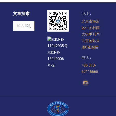
文章搜索
地址：
北京市海淀
Search:
区中关村南
大街甲18号
京ICP备
北京国际大
11042935号
厦C座四层
京ICP备
电话：
13049006
+86 010-
号-2
62116665
找到我们：
Mail
page
opens
in
new