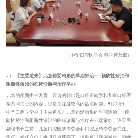
（中华口腔医学会 科学普及部）
四、【主委道来】儿童错𬌗畸形的早期矫治——预防性矫治和
阻断性矫治的临床诊断与治疗举办
儿童的颅面生长发育、牙齿的萌出是口腔正畸学和儿童口腔医
学共同关心的内容，也是关注度较高的热点问题。8月10日，
中华口腔医学会【主委道来】儿童错𬌗畸形的早期矫治——预
防性矫治和阻断性矫治的临床诊断与治疗在云端举办，许天民
副秘书长主持，儿童口腔医学专委会和口腔正畸专委会前任、
现任、候任六位主委担任点评嘉宾。活动通过病例展示，围绕