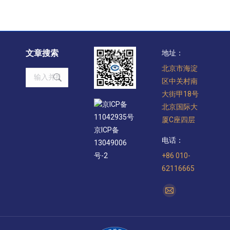
文章搜索
地址：
北京市海淀
Search:
区中关村南
大街甲18号
京ICP备
北京国际大
11042935号
厦C座四层
京ICP备
电话：
13049006
+86 010-
号-2
62116665
找到我们：
Mail
page
opens