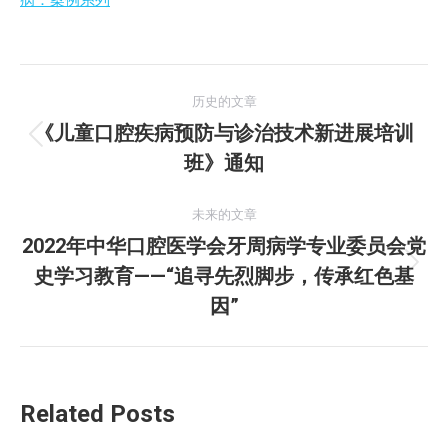
文
历史的文章
章
《儿童口腔疾病预防与诊治技术新进展培训
历
班》通知
导
史
的
航
未来的文章
文
2022年中华口腔医学会牙周病学专业委员会党
章：
史学习教育——“追寻先烈脚步，传承红色基
未
来
因”
的
文
章：
Related Posts