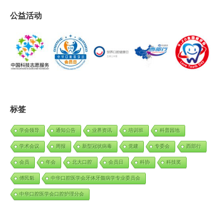
公益活动
标签
学会领导
通知公告
业界资讯
培训班
科普园地
学术会议
周报
新型冠状病毒
党建
专委会
西部行
会员
年会
北大口腔
会员日
科协
科技奖
傅民魁
中华口腔医学会牙体牙髓病学专业委员会
中华口腔医学会口腔护理分会