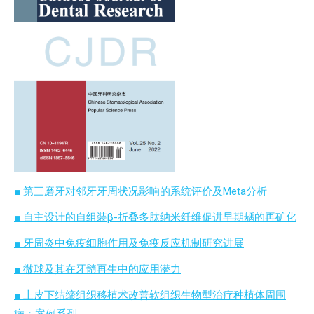
■ 第三磨牙对邻牙牙周状况影响的系统评价及Meta分析
■ 自主设计的自组装β-折叠多肽纳米纤维促进早期龋的再矿化
■ 牙周炎中免疫细胞作用及免疫反应机制研究进展
■ 微球及其在牙髓再生中的应用潜力
■ 上皮下结缔组织移植术改善软组织生物型治疗种植体周围
病：案例系列