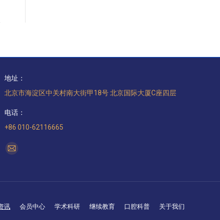
地址：
北京市海淀区中关村南大街甲18号 北京国际大厦C座四层
电话：
+86 010-62116665
找到我们：
Mail
page
opens
in
new
资讯
会员中心
学术科研
继续教育
口腔科普
关于我们
window