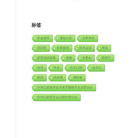
标签
学会领导
通知公告
业界资讯
培训班
科普园地
学术会议
周报
新型冠状病毒
党建
专委会
西部行
会员
年会
北大口腔
会员日
科协
科技奖
傅民魁
中华口腔医学会牙体牙髓病学专业委员会
中华口腔医学会口腔护理分会