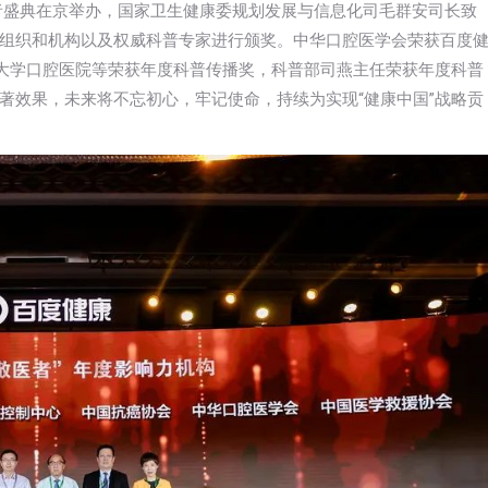
致敬医者盛典在京举办，国家卫生健康委规划发展与信息化司毛群安司长致
组织和机构以及权威科普专家进行颁奖。中华口腔医学会荣获百度
京大学口腔医院等荣获年度科普传播奖，科普部司燕主任荣获年度科普
著效果，未来将不忘初心，牢记使命，持续为实现“健康中国”战略贡