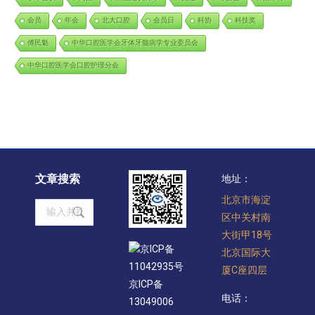
会员
年会
北大口腔
会员日
科协
科技奖
傅民魁
中华口腔医学会牙体牙髓病学专业委员会
中华口腔医学会口腔护理分会
文章搜索
地址：
北京市海淀
Search:
区中关村南
大街甲18号
京ICP备
北京国际大
11042935号
厦C座四层
京ICP备
电话：
13049006