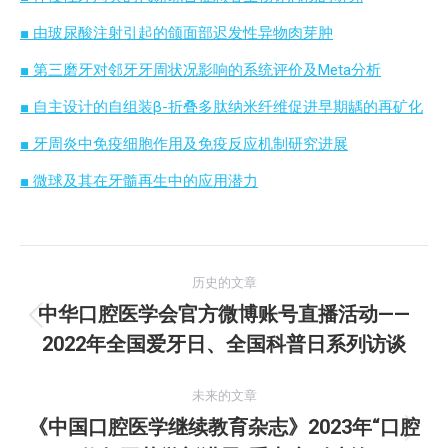
■ 由玻尿酸注射引起的颌面部迟发性异物肉芽肿
■ 第三磨牙对邻牙牙周状况影响的系统评价及Meta分析
■ 自主设计的自组装β-折叠多肽纳米纤维促进早期龋的再矿化
■ 牙周炎中免疫细胞作用及免疫反应机制研究进展
■ 微球及其在牙髓再生中的应用潜力
文
历史的文章
章
中华口腔医学会官方微博账号直播活动——
历
2022年全国爱牙日、全国科普日系列访谈
导
史
的
航
未来的文章
文
《中国口腔医学继续教育杂志》2023年“口腔
章：
未