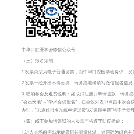
中华口腔医学会微信公众号
（三）报名须知
1.发票类型为电子普通发票，由中华口腔医学会提供，发
2.发票一经开出不得更换，请务必准确填写微信报名信
3. 取消参会及退费说明：如取消注册并申请退款，请务
“会员天地”→“学术会议报名”，在会议列表中点击本次会
办理，“未通过报名系统申请退费”或“逾期申请”均不予受
（四）线下参加培训班的人员需严格遵守防疫措施：
1.进入会场前需出示健康码并测量体温，健康码为绿色并