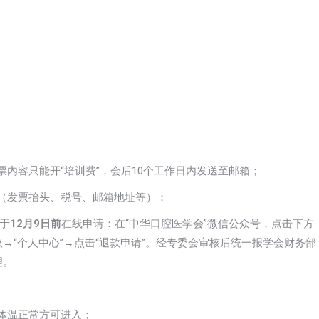
票内容只能开“培训费”，会后10个工作日内发送至邮箱；
息（发票抬头、税号、邮箱地址等）；
必于
12
月
9
日前
在线申请：在“中华口腔医学会”微信公众号，点击下方
议→“个人中心”→点击“退款申请”。经专委会审核后统一报学会财务部
理。
体温正常方可进入；