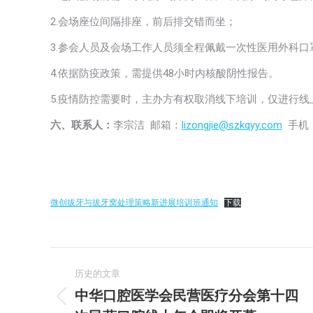
2.会场座位间隔排座，前后排交错而坐；
3.参会人员及会场工作人员须全程佩戴一次性医用外科
4.依据防疫政策，需提供48小时内核酸阴性报告。
5.疫情防控需要时，主办方有权取消线下培训，仅进行线
六、联系人：
李宗洁 邮箱：
lizongjie@szkqyy.com
手机：1
微创拔牙与拔牙窝处理策略新进展培训班通知
下载
文
历史的文章
章
中华口腔医学会民营医疗分会第十四
历