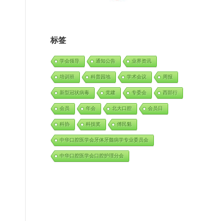
标签
学会领导
通知公告
业界资讯
培训班
科普园地
学术会议
周报
新型冠状病毒
党建
专委会
西部行
会员
年会
北大口腔
会员日
科协
科技奖
傅民魁
中华口腔医学会牙体牙髓病学专业委员会
中华口腔医学会口腔护理分会