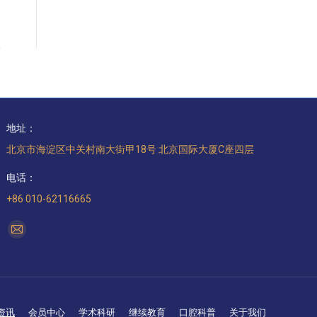
地址：
北京市海淀区中关村南大街甲18号 北京国际大厦C座四层
电话：
+86 010-62116665
找到我们：
Mail
page
opens
in
new
资讯
会员中心
学术科研
继续教育
口腔科普
关于我们