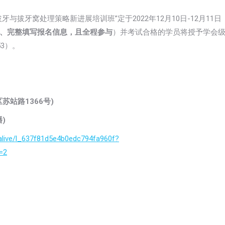
拔牙窝处理策略新进展培训班”定于2022年12月10日-12月11日
、完整填写报名信息，且全程参与
）并考试合格的学员将授予学会
53）。
站路1366号)
)
alive/l_637f81d5e4b0edc794fa960f?
=2