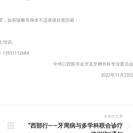
口罩，如有咳嗽等身体不适者请自觉回避；
上培训。
3951112684
中华口腔医学会牙及牙槽外科专业委员
2022年11月23
未来的文章
“西部行——牙周病与多学科联合诊疗
未