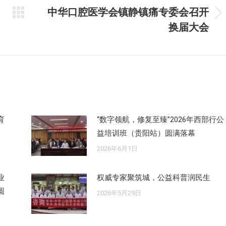
中华口腔医学会镇静镇痛专委会召开
未
换届大会
来
的
文
章：
育
“数字领航，修复至臻”2026年西部行公
益培训班（贵阳站）圆满落幕
2026年6月1日
业
权威专家聚筑城，公益科普润民生
圆
2026年5月29日