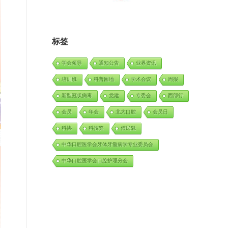
标签
学会领导
通知公告
业界资讯
培训班
科普园地
学术会议
周报
新型冠状病毒
党建
专委会
西部行
会员
年会
北大口腔
会员日
科协
科技奖
傅民魁
中华口腔医学会牙体牙髓病学专业委员会
中华口腔医学会口腔护理分会