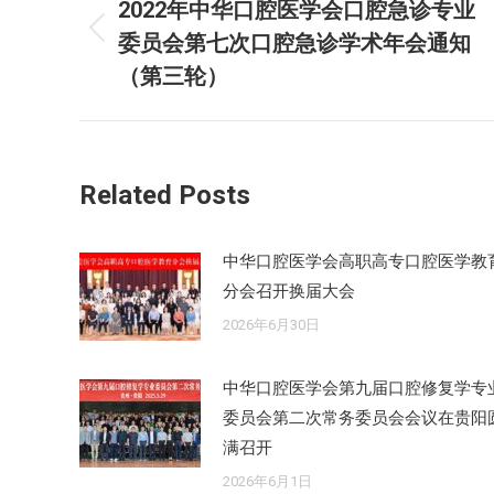
章
2022年中华口腔医学会口腔急诊专业
委员会第七次口腔急诊学术年会通知
历
导
史
（第三轮）
航
的
文
章：
Related Posts
中华口腔医学会高职高专口腔医学教
分会召开换届大会
2026年6月30日
中华口腔医学会第九届口腔修复学专
委员会第二次常务委员会会议在贵阳
满召开
2026年6月1日