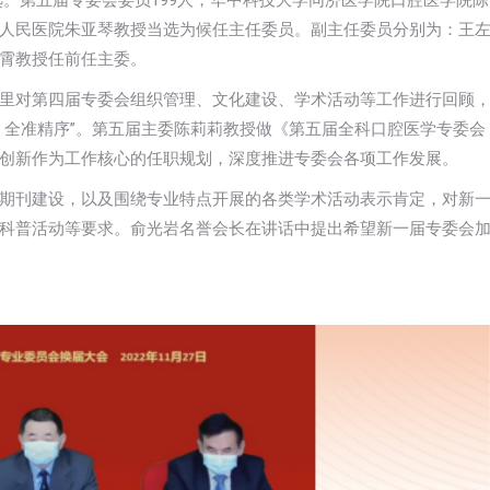
改选。第五届专委会委员199人，华中科技大学同济医学院口腔医学院陈
人民医院朱亚琴教授当选为候任主任委员。副主任委员分别为：王
霄教授任前任主委。
里对第四届专委会组织管理、文化建设、学术活动等工作进行回顾
，全准精序”。第五届主委陈莉莉教授做《第五届全科口腔医学专委会
创新作为工作核心的任职规划，深度推进专委会各项工作发展。
期刊建设，以及围绕专业特点开展的各类学术活动表示肯定，对新
科普活动等要求。俞光岩名誉会长在讲话中提出希望新一届专委会