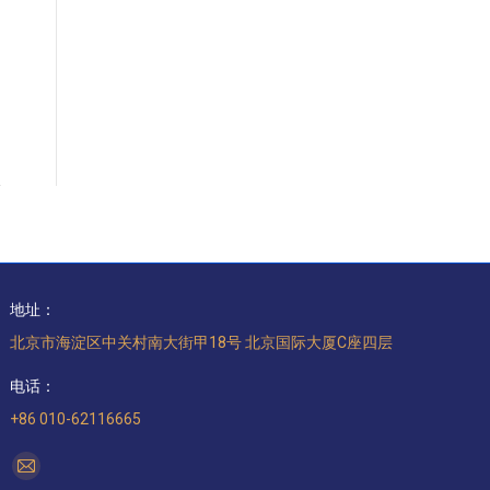
地址：
北京市海淀区中关村南大街甲18号 北京国际大厦C座四层
电话：
+86 010-62116665
找到我们：
Mail