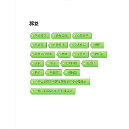
标签
学会领导
通知公告
业界资讯
培训班
科普园地
学术会议
周报
新型冠状病毒
党建
专委会
西部行
会员
年会
北大口腔
会员日
科协
科技奖
傅民魁
中华口腔医学会牙体牙髓病学专业委员会
中华口腔医学会口腔护理分会